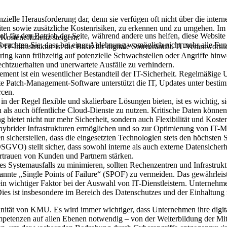
senzielle Herausforderung dar, denn sie verfügen oft nicht über die i
ten sowie zusätzliche Kostenrisiken, zu erkennen und zu umgehen. Im
ell für den Betrieb der Seite, während andere uns helfen, diese Websit
Kosteneffizienz steigern:
 beachten Sie, dass bei einer Ablehnung womöglich nicht mehr alle Funk
e IT-Infrastruktur ist die Basis für digitale Souveränität. IT-Verantwor
ng kann frühzeitig auf potenzielle Schwachstellen oder Angriffe hinw
frechtzuerhalten und unerwartete Ausfälle zu verhindern.
ent ist ein wesentlicher Bestandteil der IT-Sicherheit. Regelmäßige U
e Patch-Management-Software unterstützt die IT, Updates unter bestimm
rcen.
 der Regel flexible und skalierbare Lösungen bieten, ist es wichtig, s
 als auch öffentliche Cloud-Dienste zu nutzen. Kritische Daten könne
g bietet nicht nur mehr Sicherheit, sondern auch Flexibilität und Kosten
hybrider Infrastrukturen ermöglichen und so zur Optimierung von IT-M
n sicherstellen, dass die eingesetzten Technologien stets den höchste
O) stellt sicher, dass sowohl interne als auch externe Datensicherhe
ertrauen von Kunden und Partnern stärken.
s Systemausfalls zu minimieren, sollten Rechenzentren und Infrastrukt
nnte „Single Points of Failure“ (SPOF) zu vermeiden. Das gewährleistet
in wichtiger Faktor bei der Auswahl von IT-Dienstleistern. Unternehmen,
ies ist insbesondere im Bereich des Datenschutzes und der Einhaltung 
änität von KMU. Es wird immer wichtiger, dass Unternehmen ihre digita
ompetenzen auf allen Ebenen notwendig – von der Weiterbildung der Mit