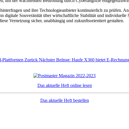
ren, um der wachsenden Bedrohung durch Cyberangriffe entgegenzuwir
hinterfragen und ihre Technologieanbieter kontinuierlich zu prüfen. A
digitale Souveränität über wirtschaftliche Stabilität und individuelle S
iese Vernetzung sicher, unabhängig und zukunftsorientiert gestalten.
d-Plattformen
Zurück
Nächster Beitrag: Haufe X360 bietet E-Rechnun
Das aktuelle Heft online lesen
Das aktuelle Heft bestellen