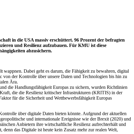
haft in die USA massiv erschüttert. 96 Prozent der befragten
uzieren und Resilienz aufzubauen. Für KMU ist diese
hängigkeiten abzusichern.
lt wappnen. Dabei geht es darum, die Fähigkeit zu bewahren, digital
en: von der Kontrolle über unsere Daten und Technologien bis hin zu
talen Ära.
 und die Handlungsfähigkeit Europas zu sichern, wurden Richtlinien
ft, die die Resilienz kritischer Infrastrukturen (KRITIS) in der
 Faktor für die Sicherheit und Wettbewerbsfähigkeit Europas
Kontrolle über digitale Daten bieten könnte. Aufgrund der aktuellen
geopolitische und internationale Ereignisse wie der Brexit (2020) und
schen Anbietern ihre wirtschaftliche Resilienz aufrechterhält und
t, denn das Digitale ist heute kein Zusatz mehr zur realen Welt,