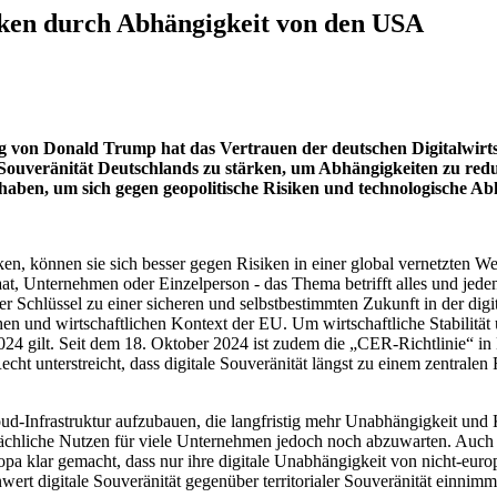
iken durch Abhängigkeit von den USA
g von Donald Trump hat das Vertrauen der deutschen Digitalwirtsc
 Souveränität Deutschlands zu stärken, um Abhängigkeiten zu red
haben, um sich gegen geopolitische Risiken und technologische Ab
n, können sie sich besser gegen Risiken in einer global vernetzten We
aat, Unternehmen oder Einzelperson - das Thema betrifft alles und jed
er Schlüssel zu einer sicheren und selbstbestimmten Zukunft in der digi
hen und wirtschaftlichen Kontext der EU. Um wirtschaftliche Stabilität
 gilt. Seit dem 18. Oktober 2024 ist zudem die „CER-Richtlinie“ in Kra
cht unterstreicht, dass digitale Souveränität längst zu einem zentralen
oud-Infrastruktur aufzubauen, die langfristig mehr Unabhängigkeit und 
tsächliche Nutzen für viele Unternehmen jedoch noch abzuwarten. Auch 
klar gemacht, dass nur ihre digitale Unabhängigkeit von nicht-europäi
nwert digitale Souveränität gegenüber territorialer Souveränität einnimm