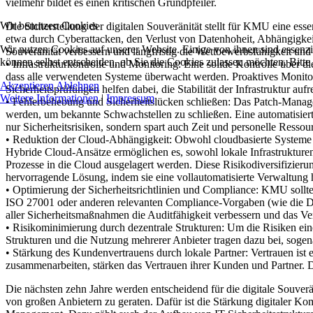
vielmehr bildet es einen kritischen Grundpfeiler.
Wir benutzen Cookies
Die Sicherstellung der digitalen Souveränität stellt für KMU eine es
etwa durch Cyberattacken, den Verlust von Datenhoheit, Abhängigkei
Wir nutzen Cookies auf unserer Website. Einige von ihnen sind essenzi
Souveränität verbessern und langfristig die Wettbewerbsfähigkeit und 
können selbst entscheiden, ob Sie die Cookies zulassen möchten. Bitte
• Infrastrukturkontrolle und Monitoring: Eine solide Kontrolle über di
dass alle verwendeten Systeme überwacht werden. Proaktives Monitori
Akzeptieren
Ablehnen
Sicherheitsprüfungen helfen dabei, die Stabilität der Infrastruktur au
Weitere Informationen
|
Impressum
• Fehlerbehebung und Sicherheitslücken schließen: Das Patch-Managem
werden, um bekannte Schwachstellen zu schließen. Eine automatisiert
nur Sicherheitsrisiken, sondern spart auch Zeit und personelle Ressou
• Reduktion der Cloud-Abhängigkeit: Obwohl cloudbasierte Systeme in
Hybride Cloud-Ansätze ermöglichen es, sowohl lokale Infrastrukturen
Prozesse in die Cloud ausgelagert werden. Diese Risikodiversifizierun
hervorragende Lösung, indem sie eine vollautomatisierte Verwaltung 
• Optimierung der Sicherheitsrichtlinien und Compliance: KMU sollte
ISO 27001 oder anderen relevanten Compliance-Vorgaben (wie die DSGV
aller Sicherheitsmaßnahmen die Auditfähigkeit verbessern und das V
• Risikominimierung durch dezentrale Strukturen: Um die Risiken eine
Strukturen und die Nutzung mehrerer Anbieter tragen dazu bei, sogena
• Stärkung des Kundenvertrauens durch lokale Partner: Vertrauen ist e
zusammenarbeiten, stärken das Vertrauen ihrer Kunden und Partner. D
Die nächsten zehn Jahre werden entscheidend für die digitale Souver
von großen Anbietern zu geraten. Dafür ist die Stärkung digitaler K