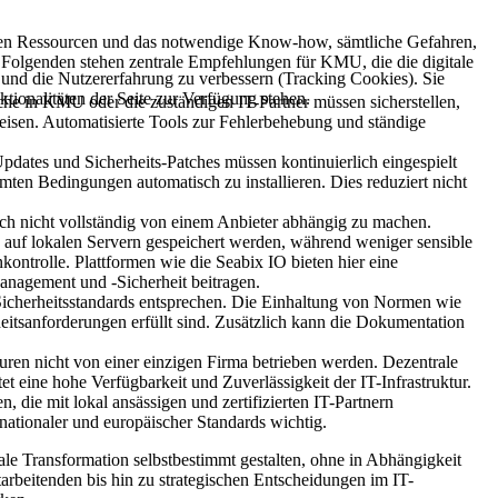
nternen Ressourcen und das notwendige Know-how, sämtliche Gefahren,
 Folgenden stehen zentrale Empfehlungen für KMU, die die digitale
e und die Nutzererfahrung zu verbessern (Tracking Cookies). Sie
tionalitäten der Seite zur Verfügung stehen.
tliche in KMU oder die zuständigen IT-Partner müssen sicherstellen,
eisen. Automatisierte Tools zur Fehlerbehebung und ständige
pdates und Sicherheits-Patches müssen kontinuierlich eingespielt
ten Bedingungen automatisch zu installieren. Dies reduziert nicht
ich nicht vollständig von einem Anbieter abhängig zu machen.
n auf lokalen Servern gespeichert werden, während weniger sensible
kontrolle. Plattformen wie die Seabix IO bieten hier eine
anagement und -Sicherheit beitragen.
n Sicherheitsstandards entsprechen. Die Einhaltung von Normen wie
itsanforderungen erfüllt sind. Zusätzlich kann die Dokumentation
uren nicht von einer einzigen Firma betrieben werden. Dezentrale
 eine hohe Verfügbarkeit und Zuverlässigkeit der IT-Infrastruktur.
 die mit lokal ansässigen und zertifizierten IT-Partnern
nationaler und europäischer Standards wichtig.
le Transformation selbstbestimmt gestalten, ohne in Abhängigkeit
arbeitenden bis hin zu strategischen Entscheidungen im IT-