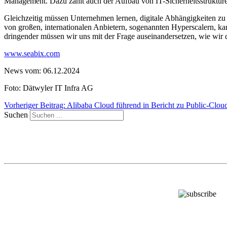
Management. Dazu zählt auch der Aufbau von IT-Sicherheitsstruktu
Gleichzeitig müssen Unternehmen lernen, digitale Abhängigkeiten zu 
von großen, internationalen Anbietern, sogenannten Hyperscalern, kann 
dringender müssen wir uns mit der Frage auseinandersetzen, wie wir d
www.seabix.com
News vom: 06.12.2024
Foto: Dätwyler IT Infra AG
Vorheriger Beitrag: Alibaba Cloud führend in Bericht zu Public-Clou
Suchen