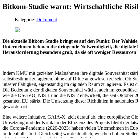
Bitkom-Studie warnt: Wirtschaftliche Ris
Kategorie:
Dokument
Die aktuelle Bitkom-Studie bringt es auf den Punkt: Der Wahlsie
Unternehmen betonen die dringende Notwendigkeit, die digitale
Herausforderung besonders groß, da sie oft weniger Ressourcen 
Indem KMU mit gezielten Maßnahmen ihre digitale Souveränität stärke
selbstbestimmt zu agieren, ohne auf Dritte angewiesen zu sein. Ob St
unserer Fähigkeit, eigenständig im digitalen Raum zu agieren. Es ist d
Die Bedeutung der digitalen Souveränität wächst auch im geopolitisc
wie die DSGVO, NIS-1 und die NIS-2 entwickelt, die seit Oktober 2024
gesamten EU stärkt. Die Umsetzung dieser Richtlinien in nationales Re
geworden ist.
Eine weitere Initiative, GAIA-X, zielt darauf ab, eine europäische Cl
Umsetzung und der Kritik an der Effizienz des Projekts bleibt der ta
die Corona-Pandemie (2020-2023) haben vielen Unternehmen in Europa 
im Idealfall stärkt. Gleichzeitig wurde deutlich, welchen hohen Stelle