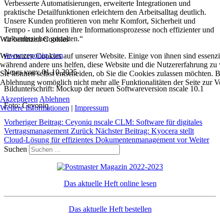
Verbesserte Automatisierungen, erweiterte Integrationen und
praktische Detailfunktionen erleichtern den Arbeitsalltag deutlich.
Unsere Kunden profitieren von mehr Komfort, Sicherheit und
Tempo - und können ihre Informationsprozesse noch effizienter und
zukunftssicher gestalten.“
Wir benutzen Cookies
www.ceyoniq.com
Wir nutzen Cookies auf unserer Website. Einige von ihnen sind essenzie
während andere uns helfen, diese Website und die Nutzererfahrung zu 
News vom: 01.10.2025
Sie können selbst entscheiden, ob Sie die Cookies zulassen möchten. Bi
Ablehnung womöglich nicht mehr alle Funktionalitäten der Seite zur V
Bildunterschrift: Mockup der neuen Softwareversion nscale 10.1
Akzeptieren
Ablehnen
Foto: Ceyoniq
Weitere Informationen
|
Impressum
Vorheriger Beitrag: Ceyoniq nscale CLM: Software für digitales
Vertragsmanagement
Zurück
Nächster Beitrag: Kyocera stellt
Cloud-Lösung für effizientes Dokumentenmanagement vor
Weiter
Suchen
Das aktuelle Heft online lesen
Das aktuelle Heft bestellen