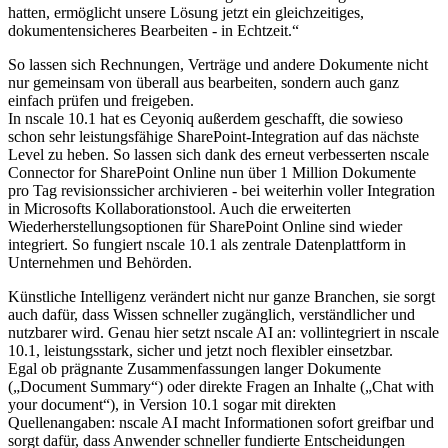
hatten, ermöglicht unsere Lösung jetzt ein gleichzeitiges,
dokumentensicheres Bearbeiten - in Echtzeit.“
So lassen sich Rechnungen, Verträge und andere Dokumente nicht
nur gemeinsam von überall aus bearbeiten, sondern auch ganz
einfach prüfen und freigeben.
In nscale 10.1 hat es Ceyoniq außerdem geschafft, die sowieso
schon sehr leistungsfähige SharePoint-Integration auf das nächste
Level zu heben. So lassen sich dank des erneut verbesserten nscale
Connector for SharePoint Online nun über 1 Million Dokumente
pro Tag revisionssicher archivieren - bei weiterhin voller Integration
in Microsofts Kollaborationstool. Auch die erweiterten
Wiederherstellungsoptionen für SharePoint Online sind wieder
integriert. So fungiert nscale 10.1 als zentrale Datenplattform in
Unternehmen und Behörden.
Künstliche Intelligenz verändert nicht nur ganze Branchen, sie sorgt
auch dafür, dass Wissen schneller zugänglich, verständlicher und
nutzbarer wird. Genau hier setzt nscale AI an: vollintegriert in nscale
10.1, leistungsstark, sicher und jetzt noch flexibler einsetzbar.
Egal ob prägnante Zusammenfassungen langer Dokumente
(„Document Summary“) oder direkte Fragen an Inhalte („Chat with
your document“), in Version 10.1 sogar mit direkten
Quellenangaben: nscale AI macht Informationen sofort greifbar und
sorgt dafür, dass Anwender schneller fundierte Entscheidungen