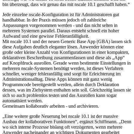
bin überzeugt, dass wir genau das mit nscale 10.1 geschafft haben.“
Jede einzelne nscale-Konfiguration ist für Administratoren gut
handhabbar. In der Praxis müssen jedoch oft zahlreiche
Anpassungen vorgenommen werden - und das nicht selten in
mehreren Systemen parallel. Daraus entsteht schnell ein hoher
Aufwand und eine gewisse Fehleranfälligkeit.
Mit nscale 10.1 und der neuen Generic Base App (GBA) lassen sich
diese Aufgaben deutlich eleganter lösen. Anwender können eine
große oder kleine Anzahl von Konfigurationen in einer kompakten,
deklarativen Beschreibung zusammenfassen und diese als „App“
auf Knopfdruck ausrollen. Gerade wenn bestimmte Einstellungen in
mehreren nscale-Systemen benötigt werden, ist dieses Verfahren
schneller, weniger fehleranfällig und sorgt für Erleichterung im
Administrationsalltag. Diese Apps können mit ganz wenig
Programmcode bereitgestellt werden, allein durch Deklaration
dessen, was im Zielsystem enthalten sein soll. Gleichzeitig lassen sie
sich so auch problemlos testen und das Ausrollen kann sogar
automatisiert werden.
Gemeinsam kollaborativ arbeiten - und archivieren.
„Eine weitere große Neuerung bei nscale 10.1 ist der massive
Ausbau der kollaborativen Funktionen“, ergänzt Schiffmann. „Denn
wo sich interne Prozesse bislang oft verzögerten, wenn mehrere
Anwender nacheinander an wichtigen Dokumenten gearbeitet