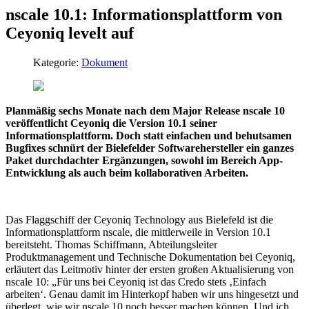
nscale 10.1: Informationsplattform von
Ceyoniq levelt auf
Kategorie:
Dokument
Planmäßig sechs Monate nach dem Major Release nscale 10
veröffentlicht Ceyoniq die Version 10.1 seiner
Informationsplattform. Doch statt einfachen und behutsamen
Bugfixes schnürt der Bielefelder Softwarehersteller ein ganzes
Paket durchdachter Ergänzungen, sowohl im Bereich App-
Entwicklung als auch beim kollaborativen Arbeiten.
Das Flaggschiff der Ceyoniq Technology aus Bielefeld ist die
Informationsplattform nscale, die mittlerweile in Version 10.1
bereitsteht. Thomas Schiffmann, Abteilungsleiter
Produktmanagement und Technische Dokumentation bei Ceyoniq,
erläutert das Leitmotiv hinter der ersten großen Aktualisierung von
nscale 10: „Für uns bei Ceyoniq ist das Credo stets ‚Einfach
arbeiten‘. Genau damit im Hinterkopf haben wir uns hingesetzt und
überlegt, wie wir nscale 10 noch besser machen können. Und ich