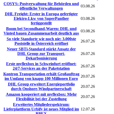
COSYS: Postverwaltung für Behörden und
03.08.26
öffentliche Verwaltungen
DHL Freight: Erster in Europa gefertigter
Elektro-Lkw von SuperPanther
03.08.26
fertiggestellt
Boom bei Secondhand-Waren: DHL und
03.08.26
Vinted bauen Zusammenarbeit deutlich aus
So viele Standorte wie noch nie: 3.000ste
26.07.26
Poststelle in Österreich eröffnet
Neuer SBTi-Standard stärkt Ansatz der
DHL Group zur Transport-
26.07.26
Dekarbonisierung
Erste myflexbox in Schweinfurt eröffnet:
26.07.26
24/7-Services an der Paketstation
Kontron Transportation erhält Großauftrag
20.07.26
im Umfang von knapp 100 Millionen Euro
DHL Group erweitert Energieportfolio
20.07.26
durch Onshore-Windpartnerschaft
Amazon kooperiert mit myflexbox: Mehr
20.07.26
Flexibilität bei der Zustellung
Erweitertes Mitgliederspektrum:
Lieferplattform Urbify ist neues Mitglied im
12.07.26
BPEX