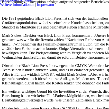
Akzeptieren
Ablehnen
Entscheidung zur Investition erfolgte aufgrund steigender Betriebsko
Weitere Informationen
|
Impressum
Die 1981 gegründete Black Lion Press hat sich von der traditionelle
Großformatproduktion, wobei sie eine breite Kundenbasis bedient, 
Standort in Maidstone aus und beschäftigt sieben erfahrene Mitarbeite
Mark Stokes, Direktor von Black Lion Press, kommentiert: „Unsere bi
gekostet, was wir für die Revoria zahlen.“ Nach einer Reihe von Ausf
hinzu: „Wir besuchten das Fujifilm-Demozentrum in Luton, um die Rev
zusätzlichen Farben machen konnte. Einige Alternativen schienen nicht
bewältigen kann. Die Preisgestaltung war im Vergleich zu anderen Mas
Weihnachten durchzuführen, damit sie sofort in Betrieb genommen w
Obwohl der Black Lion Press überwiegend ein CMYK-Werbedrucker ist,
Team seinen Kunden anbieten kann, und es ist einfacher geworden, sp
Alles ist für uns wirklich CMYK“, erklärt Mark Stokes. „Aber wir ha
gedruckt werden, auch für sehr kurze Auflagen. Mit dem rosa Toner d
Kleinauflagen digital halten, die Kosten senken und dennoch die Farb
Ein weiterer wichtiger Grund für die Investition war der Wunsch, di
Einrichtung hatten wir keine Fünf-Farben-Möglichkeiten, was bedeute
Bearbeitungszeit verzögert wurde, was unseren Zeitplänen Druck mach
Mit der jetzt installierten Revoria Press SC285S kann Black Lion Pre