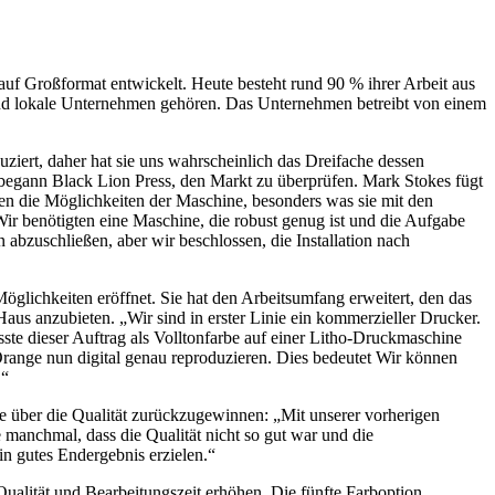
auf Großformat entwickelt. Heute besteht rund 90 % ihrer Arbeit aus
und lokale Unternehmen gehören. Das Unternehmen betreibt von einem
ziert, daher hat sie uns wahrscheinlich das Dreifache dessen
, begann Black Lion Press, den Markt zu überprüfen. Mark Stokes fügt
en die Möglichkeiten der Maschine, besonders was sie mit den
 Wir benötigten eine Maschine, die robust genug ist und die Aufgabe
abzuschließen, aber wir beschlossen, die Installation nach
lichkeiten eröffnet. Sie hat den Arbeitsumfang erweitert, den das
us anzubieten. „Wir sind in erster Linie ein kommerzieller Drucker.
ste dieser Auftrag als Volltonfarbe auf einer Litho-Druckmaschine
Orange nun digital genau reproduzieren. Dies bedeutet Wir können
.“
le über die Qualität zurückzugewinnen: „Mit unserer vorherigen
manchmal, dass die Qualität nicht so gut war und die
in gutes Endergebnis erzielen.“
Qualität und Bearbeitungszeit erhöhen. Die fünfte Farboption