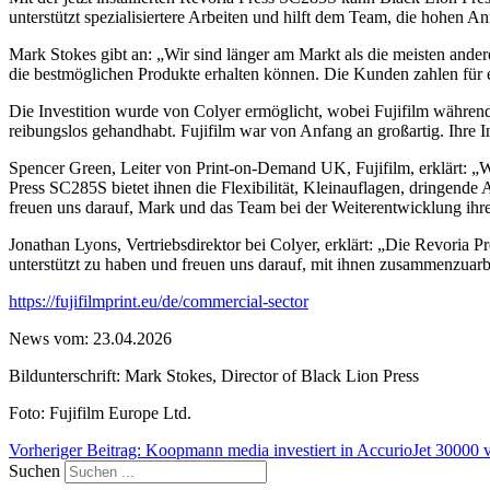
unterstützt spezialisiertere Arbeiten und hilft dem Team, die hohen
Mark Stokes gibt an: „Wir sind länger am Markt als die meisten ander
die bestmöglichen Produkte erhalten können. Die Kunden zahlen für e
Die Investition wurde von Colyer ermöglicht, wobei Fujifilm während
reibungslos gehandhabt. Fujifilm war von Anfang an großartig. Ihre In
Spencer Green, Leiter von Print-on-Demand UK, Fujifilm, erklärt: „Wi
Press SC285S bietet ihnen die Flexibilität, Kleinauflagen, dringende
freuen uns darauf, Mark und das Team bei der Weiterentwicklung ih
Jonathan Lyons, Vertriebsdirektor bei Colyer, erklärt: „Die Revoria P
unterstützt zu haben und freuen uns darauf, mit ihnen zusammenzuarbe
https://fujifilmprint.eu/de/commercial-sector
News vom: 23.04.2026
Bildunterschrift: Mark Stokes, Director of Black Lion Press
Foto: Fujifilm Europe Ltd.
Vorheriger Beitrag: Koopmann media investiert in AccurioJet 30000
Suchen