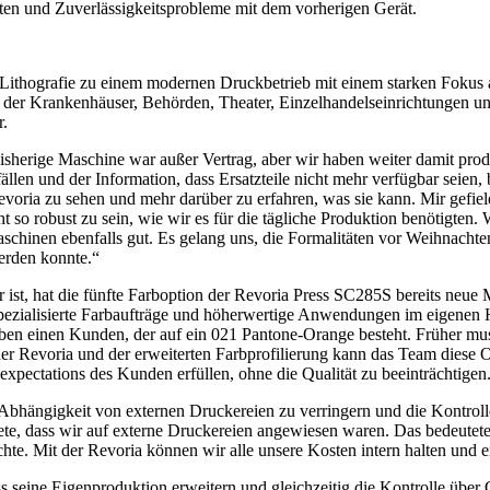
sten und Zuverlässigkeitsprobleme mit dem vorherigen Gerät.
n Lithografie zu einem modernen Druckbetrieb mit einem starken Fokus 
zu der Krankenhäuser, Behörden, Theater, Einzelhandelseinrichtungen 
r.
sherige Maschine war außer Vertrag, aber wir haben weiter damit produ
ällen und der Information, dass Ersatzteile nicht mehr verfügbar seien
oria zu sehen und mehr darüber zu erfahren, was sie kann. Mir gefiel
 so robust zu sein, wie wir es für die tägliche Produktion benötigten.
chinen ebenfalls gut. Es gelang uns, die Formalitäten vor Weihnachten 
erden konnte.“
 hat die fünfte Farboption der Revoria Press SC285S bereits neue Mög
ezialisierte Farbaufträge und höherwertige Anwendungen im eigenen Ha
ben einen Kunden, der auf ein 021 Pantone-Orange besteht. Früher mus
er Revoria und der erweiterten Farbprofilierung kann das Team diese 
expectations des Kunden erfüllen, ohne die Qualität zu beeinträchtigen
e Abhängigkeit von externen Druckereien zu verringern und die Kontrol
te, dass wir auf externe Druckereien angewiesen waren. Das bedeutete 
te. Mit der Revoria können wir alle unsere Kosten intern halten und e
ss seine Eigenproduktion erweitern und gleichzeitig die Kontrolle über 