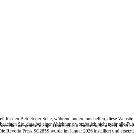
ell für den Betrieb der Seite, während andere uns helfen, diese Websit
 beachten Sie, dass bei einer Ablehnung womöglich nicht mehr alle Funk
merzielle und großformatige Drucke, hat in einen Fujifilm Revoria Press
 Die Revoria Press SC285S wurde im Januar 2026 installiert und ersetz