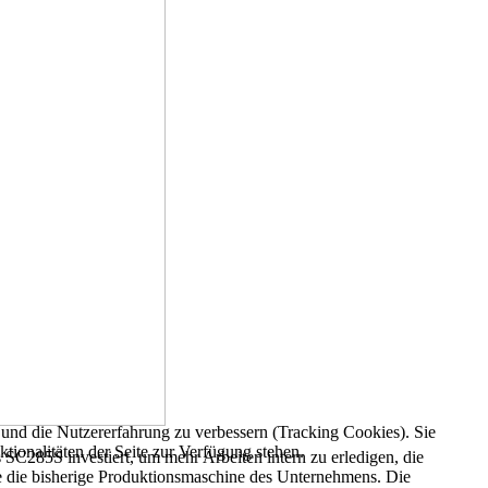
e und die Nutzererfahrung zu verbessern (Tracking Cookies). Sie
tionalitäten der Seite zur Verfügung stehen.
 SC285S investiert, um mehr Arbeiten intern zu erledigen, die
te die bisherige Produktionsmaschine des Unternehmens. Die