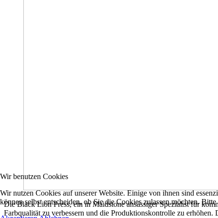
Wir benutzen Cookies
Wir nutzen Cookies auf unserer Website. Einige von ihnen sind essenzi
können selbst entscheiden, ob Sie die Cookies zulassen möchten. Bitte
Die Black Lion Press, ein in Maidstone ansässiger Spezialist für kom
Farbqualität zu verbessern und die Produktionskontrolle zu erhöhen.