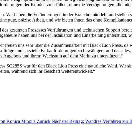
 Anforderungen der Kunden zu erfüllen, ohne die Verzögerungen, die mi
en. Wir haben die Veränderungen in der Branche miterlebt und stellen 
ine gute, präzise Arbeit, und wir bieten ihnen das ohne Komplikatione
 des gesamten Prozesses Vorführungen und technischen Support bereitst
genieure haben uns bei der Installation und Einarbeitung unterstützt, 
r freuen uns sehr über die Zusammenarbeit mit Black Lion Press, da wi
 Aufträge und spezielle Farbanforderungen zu bewältigen, und das alles
res Angebots und ihrem Wachstum auf dem Markt zu unterstützen.“
ress SC285S war für den Black Lion Press eine natürliche Wahl. Wir sind
iten, während sich ihr Geschäft weiterentwickelt.“
 von Konica Minolta
Zurück
Nächster Beitrag: Wandres-Verfahren zur B