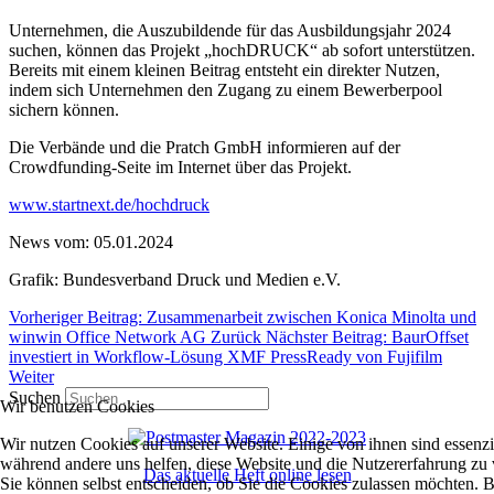
Unternehmen, die Auszubildende für das Ausbildungsjahr 2024
suchen, können das Projekt „hochDRUCK“ ab sofort unterstützen.
Bereits mit einem kleinen Beitrag entsteht ein direkter Nutzen,
indem sich Unternehmen den Zugang zu einem Bewerberpool
sichern können.
Die Verbände und die Pratch GmbH informieren auf der
Crowdfunding-Seite im Internet über das Projekt.
www.startnext.de/hochdruck
News vom: 05.01.2024
Grafik: Bundesverband Druck und Medien e.V.
Vorheriger Beitrag: Zusammenarbeit zwischen Konica Minolta und
winwin Office Network AG
Zurück
Nächster Beitrag: BaurOffset
investiert in Workflow-Lösung XMF PressReady von Fujifilm
Weiter
Suchen
Wir benutzen Cookies
Wir nutzen Cookies auf unserer Website. Einige von ihnen sind essenzie
während andere uns helfen, diese Website und die Nutzererfahrung zu 
Das aktuelle Heft online lesen
Sie können selbst entscheiden, ob Sie die Cookies zulassen möchten. Bi