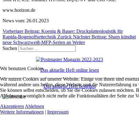
www.horizon.de
News vom: 26.01.2023
Vorheriger Beitrag: Koenig & Bauer: Druckplattenlogistik für
Rapida-Bogenoffsettechnik
Zurück
Nächster Beitrag: Sharp kündigt
neue Schwarzweiß-MFP-Serien an
Weiter
Suchen
Wir benutzen Cookies
Das aktuelle Heft online lesen
Wir nutzen Cookies auf unserer Website. Einige von ihnen sind essenzie
während andere uns helfen, diese Website und die Nutzererfahrung zu 
Das aktuelle Heft bestellen
Sie können selbst entscheiden, ob Sie die Cookies zulassen möchten. Bi
Ablehnung womöglich nicht mehr alle Funktionalitäten der Seite zur V
Akzeptieren
Ablehnen
Weitere Informationen
|
Impressum