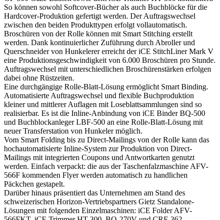
So können sowohl Softcover-Bücher als auch Buchblöcke für die
Hardcover-Produktion gefertigt werden. Der Auftragswechsel
zwischen den beiden Produkttypen erfolgt vollautomatisch.
Broschüren von der Rolle können mit Smart Stitching erstellt
werden. Dank kontinuierlicher Zuführung durch Abroller und
Querschneider von Hunkelerer erreicht der iCE StitchLiner Mark V
eine Produktionsgeschwindigkeit von 6.000 Broschüren pro Stunde.
Auftragswechsel mit unterschiedlichen Broschürenstärken erfolgen
dabei ohne Rüstzeiten.
Eine durchgängige Rolle-Blatt-Lösung ermöglicht Smart Binding.
Automatisierte Auftragswechsel und flexible Buchproduktion
kleiner und mittlerer Auflagen mit Loseblattsammlungen sind so
realisierbar. Es ist die Inline-Anbindung von iCE Binder BQ-500
und Buchblockanleger LBF-500 an eine Rolle-Blatt-Lösung mit
neuer Transferstation von Hunkeler möglich.
Vom Smart Folding bis zu Direct-Mailings von der Rolle kann das
hochautomatisierte Inline-System zur Produktion von Direct-
Mailings mit integrierten Coupons und Antwortkarten genutzt
werden. Einfach verpackt: die aus der Taschenfalzmaschine AFV-
566F kommenden Flyer werden automatisch zu handlichen
Päckchen gestapelt.
Darüber hinaus präsentiert das Unternehmen am Stand des
schweizerischen Horizon-Vertriebspartners Gietz Standalone-
Lösungen mit folgenden Einzelmaschinen: iCE Folder AFV-
566FKT, iCE Trimmer HT-300, BQ-270V und CRF-362.