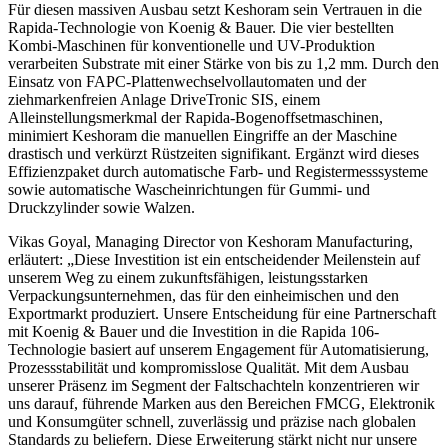
Für diesen massiven Ausbau setzt Keshoram sein Vertrauen in die
Rapida-Technologie von Koenig & Bauer. Die vier bestellten
Kombi-Maschinen für konventionelle und UV-Produktion
verarbeiten Substrate mit einer Stärke von bis zu 1,2 mm. Durch den
Einsatz von FAPC-Plattenwechselvollautomaten und der
ziehmarkenfreien Anlage DriveTronic SIS, einem
Alleinstellungsmerkmal der Rapida-Bogenoffsetmaschinen,
minimiert Keshoram die manuellen Eingriffe an der Maschine
drastisch und verkürzt Rüstzeiten signifikant. Ergänzt wird dieses
Effizienzpaket durch automatische Farb- und Registermesssysteme
sowie automatische Wascheinrichtungen für Gummi- und
Druckzylinder sowie Walzen.
Vikas Goyal, Managing Director von Keshoram Manufacturing,
erläutert: „Diese Investition ist ein entscheidender Meilenstein auf
unserem Weg zu einem zukunftsfähigen, leistungsstarken
Verpackungsunternehmen, das für den einheimischen und den
Exportmarkt produziert. Unsere Entscheidung für eine Partnerschaft
mit Koenig & Bauer und die Investition in die Rapida 106-
Technologie basiert auf unserem Engagement für Automatisierung,
Prozessstabilität und kompromisslose Qualität. Mit dem Ausbau
unserer Präsenz im Segment der Faltschachteln konzentrieren wir
uns darauf, führende Marken aus den Bereichen FMCG, Elektronik
und Konsumgüter schnell, zuverlässig und präzise nach globalen
Standards zu beliefern. Diese Erweiterung stärkt nicht nur unsere