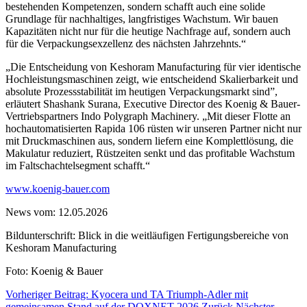
bestehenden Kompetenzen, sondern schafft auch eine solide
Grundlage für nachhaltiges, langfristiges Wachstum. Wir bauen
Kapazitäten nicht nur für die heutige Nachfrage auf, sondern auch
für die Verpackungsexzellenz des nächsten Jahrzehnts.“
„Die Entscheidung von Keshoram Manufacturing für vier identische
Hochleistungsmaschinen zeigt, wie entscheidend Skalierbarkeit und
absolute Prozessstabilität im heutigen Verpackungsmarkt sind”,
erläutert Shashank Surana, Executive Director des Koenig & Bauer-
Vertriebspartners Indo Polygraph Machinery. „Mit dieser Flotte an
hochautomatisierten Rapida 106 rüsten wir unseren Partner nicht nur
mit Druckmaschinen aus, sondern liefern eine Komplettlösung, die
Makulatur reduziert, Rüstzeiten senkt und das profitable Wachstum
im Faltschachtelsegment schafft.“
www.koenig-bauer.com
News vom: 12.05.2026
Bildunterschrift: Blick in die weitläufigen Fertigungsbereiche von
Keshoram Manufacturing
Foto: Koenig & Bauer
Vorheriger Beitrag: Kyocera und TA Triumph-Adler mit
gemeinsamen Stand auf der DOXNET 2026
Zurück
Nächster