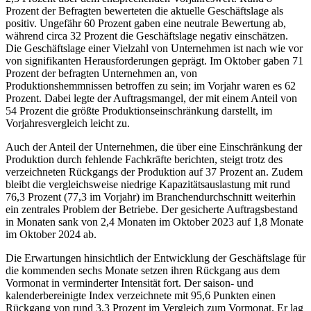
Prozent der Befragten bewerteten die aktuelle Geschäftslage als
positiv. Ungefähr 60 Prozent gaben eine neutrale Bewertung ab,
während circa 32 Prozent die Geschäftslage negativ einschätzen.
Die Geschäftslage einer Vielzahl von Unternehmen ist nach wie vor
von signifikanten Herausforderungen geprägt. Im Oktober gaben 71
Prozent der befragten Unternehmen an, von
Produktionshemmnissen betroffen zu sein; im Vorjahr waren es 62
Prozent. Dabei legte der Auftragsmangel, der mit einem Anteil von
54 Prozent die größte Produktionseinschränkung darstellt, im
Vorjahresvergleich leicht zu.
Auch der Anteil der Unternehmen, die über eine Einschränkung der
Produktion durch fehlende Fachkräfte berichten, steigt trotz des
verzeichneten Rückgangs der Produktion auf 37 Prozent an. Zudem
bleibt die vergleichsweise niedrige Kapazitätsauslastung mit rund
76,3 Prozent (77,3 im Vorjahr) im Branchendurchschnitt weiterhin
ein zentrales Problem der Betriebe. Der gesicherte Auftragsbestand
in Monaten sank von 2,4 Monaten im Oktober 2023 auf 1,8 Monate
im Oktober 2024 ab.
Die Erwartungen hinsichtlich der Entwicklung der Geschäftslage für
die kommenden sechs Monate setzen ihren Rückgang aus dem
Vormonat in verminderter Intensität fort. Der saison- und
kalenderbereinigte Index verzeichnete mit 95,6 Punkten einen
Rückgang von rund 3,3 Prozent im Vergleich zum Vormonat. Er lag