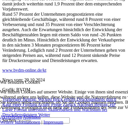
damit jedoch weiterhin rund 1,9 Prozent über dem entsprechenden
Vorjahreswert.
Rund 57 Prozent der Unternehmen prognostizieren eine
gleichbleibende Geschäftslage, während rund 8 Prozent von einer
Verbesserung und rund 35 Prozent von einer Verschlechterung
ausgehen. Auch die Erwartungen hinsichtlich der Entwicklung der
Beschäftigtenzahlen liegen mit einem Saldo von rund -26 Punkten
deutlich im Minus. Hinsichtlich der Entwicklung der Verkaufspreise
in den nächsten 3 Monaten prognostizieren 86 Prozent keine
Veränderung. Lediglich rund 2 Prozent der Unternehmen gehen von
steigenden Preisen aus, während rund 12 Prozent sinkende Preise
für Druckerzeugnisse und Dienstleistungen erwarten.
www.bvdm-online.de/kt
News vom: 29.10.2024
Wir benutzen Cookies
Grafik: BVDM
Wir nutzen Cookies auf unserer Website. Einige von ihnen sind essenzie
während andere uns helfen, diese Website und die Nutzererfahrung zu 
Vorheriger Beitrag: Wicked Brick erhöht Druckstandards durch
Sie können selbst entscheiden, ob Sie die Cookies zulassen möchten. Bi
Kauf einer Fujifilm Acuity Prime
Zurück
Nächster Beitrag: HP
Ablehnung womöglich nicht mehr alle Funktionalitäten der Seite zur V
Large Format unterstützt Skalierbarkeit und Wachstum bei
Druckdienstleistern
Weiter
Akzeptieren
Ablehnen
Suchen
Weitere Informationen
|
Impressum