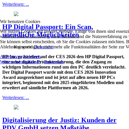
Weiterlesen: ...
Wir benutzen Cookies
HP Digital Passport: Ein Scan,
Wir nutzen Cookies auf unserer Website. Einige von ihnen sind essenzie
unendliche Möglichkeiten
während andere uns helfen, diese Website und die Nutzererfahrung zu 
Sie können selbst entscheiden, ob Sie die Cookies zulassen möchten. Bi
Ablehnung womöglich nicht mehr alle Funktionalitäten der Seite zur V
Kategorie:
Dokument
Akzeptieren
Ablehnen
HP Inc. präsentiert auf der CES 2026 den HP Digital Passport,
Weitere Informationen
|
Impressum
eine neue digitale Produkterfahrung, die den Zugang zu
wichtigen Informationen rund um den PC deutlich vereinfacht.
Der Digital Passport wurde mit dem CES 2026 Innovation
Award ausgezeichnet und ist jetzt auf allen neuen HP PCs
integriert, beginnend mit den 2025 eingeführten Modellen und
erweitert auf sämtliche Plattformen ab 2026.
Weiterlesen: ...
Digitalisierung der Justiz: Kunden der
PDV GmbH setzen Maßstäbe