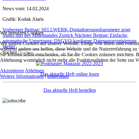
News vom: 14.02.2024
Grafik: Kodak Alaris
Vorheriger Beitrag: SELLWERK-Digitalisierungsbarometer zeigt
Wir benutzen Cookies
Status quo des Mittelstandes
Zurück
Nächster Beitrag: Einfache,
automatische Umsetzung: DSGVO-konforme Datenanonymisierung
Wir nutzen Cookies auf unserer Website. Einige von ihnen sind essenzie
Weiter
während andere uns helfen, diese Website und die Nutzererfahrung zu 
Suchen
Sie können selbst entscheiden, ob Sie die Cookies zulassen möchten. Bi
Ablehnung womöglich nicht mehr alle Funktionalitäten der Seite zur V
Akzeptieren
Ablehnen
Das aktuelle Heft online lesen
Weitere Informationen
|
Impressum
Das aktuelle Heft bestellen