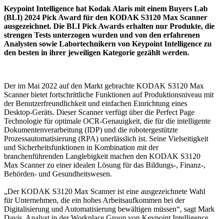
Keypoint Intelligence hat Kodak Alaris mit einem Buyers Lab
(BLI) 2024 Pick Award für den KODAK S3120 Max Scanner
ausgezeichnet. Die BLI Pick Awards erhalten nur Produkte, die
strengen Tests unterzogen wurden und von den erfahrenen
Analysten sowie Labortechnikern von Keypoint Intelligence zu
den besten in ihrer jeweiligen Kategorie gezählt werden.
Der im Mai 2022 auf den Markt gebrachte KODAK S3120 Max
Scanner bietet fortschrittliche Funktionen auf Produktionsniveau mit
der Benutzerfreundlichkeit und einfachen Einrichtung eines
Desktop-Geräts. Dieser Scanner verfügt über die Perfect Page
Technologie für optimale OCR-Genauigkeit, die für die intelligente
Dokumentenverarbeitung (IDP) und die robotergestützte
Prozessautomatisierung (RPA) unerlässlich ist. Seine Vielseitigkeit
und Sicherheitsfunktionen in Kombination mit der
branchenführenden Langlebigkeit machen den KODAK S3120
Max Scanner zu einer idealen Lösung für das Bildungs-, Finanz-,
Behörden- und Gesundheitswesen.
„Der KODAK S3120 Max Scanner ist eine ausgezeichnete Wahl
für Unternehmen, die ein hohes Arbeitsaufkommen bei der
Digitalisierung und Automatisierung bewältigen müssen“, sagt Mark
Davis, Analyst in der Workplace Group von Keypoint Intelligence.