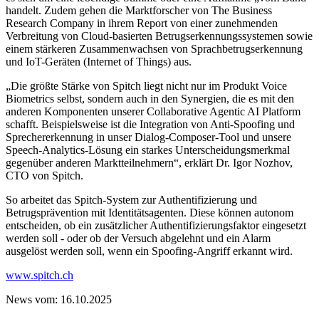
handelt. Zudem gehen die Marktforscher von The Business
Research Company in ihrem Report von einer zunehmenden
Verbreitung von Cloud-basierten Betrugserkennungssystemen sowie
einem stärkeren Zusammenwachsen von Sprachbetrugserkennung
und IoT-Geräten (Internet of Things) aus.
„Die größte Stärke von Spitch liegt nicht nur im Produkt Voice
Biometrics selbst, sondern auch in den Synergien, die es mit den
anderen Komponenten unserer Collaborative Agentic AI Platform
schafft. Beispielsweise ist die Integration von Anti-Spoofing und
Sprechererkennung in unser Dialog-Composer-Tool und unsere
Speech-Analytics-Lösung ein starkes Unterscheidungsmerkmal
gegenüber anderen Marktteilnehmern“, erklärt Dr. Igor Nozhov,
CTO von Spitch.
So arbeitet das Spitch-System zur Authentifizierung und
Betrugsprävention mit Identitätsagenten. Diese können autonom
entscheiden, ob ein zusätzlicher Authentifizierungsfaktor eingesetzt
werden soll - oder ob der Versuch abgelehnt und ein Alarm
ausgelöst werden soll, wenn ein Spoofing-Angriff erkannt wird.
www.spitch.ch
News vom: 16.10.2025