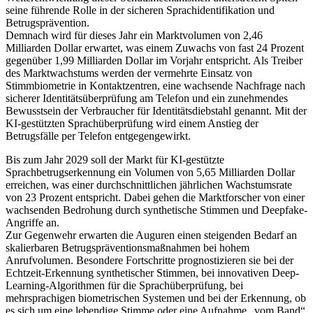
seine führende Rolle in der sicheren Sprachidentifikation und
Betrugsprävention.
Demnach wird für dieses Jahr ein Marktvolumen von 2,46
Milliarden Dollar erwartet, was einem Zuwachs von fast 24 Prozent
gegenüber 1,99 Milliarden Dollar im Vorjahr entspricht. Als Treiber
des Marktwachstums werden der vermehrte Einsatz von
Stimmbiometrie in Kontaktzentren, eine wachsende Nachfrage nach
sicherer Identitätsüberprüfung am Telefon und ein zunehmendes
Bewusstsein der Verbraucher für Identitätsdiebstahl genannt. Mit der
KI-gestützten Sprachüberprüfung wird einem Anstieg der
Betrugsfälle per Telefon entgegengewirkt.
Bis zum Jahr 2029 soll der Markt für KI-gestützte
Sprachbetrugserkennung ein Volumen von 5,65 Milliarden Dollar
erreichen, was einer durchschnittlichen jährlichen Wachstumsrate
von 23 Prozent entspricht. Dabei gehen die Marktforscher von einer
wachsenden Bedrohung durch synthetische Stimmen und Deepfake-
Angriffe an.
Zur Gegenwehr erwarten die Auguren einen steigenden Bedarf an
skalierbaren Betrugspräventionsmaßnahmen bei hohem
Anrufvolumen. Besondere Fortschritte prognostizieren sie bei der
Echtzeit-Erkennung synthetischer Stimmen, bei innovativen Deep-
Learning-Algorithmen für die Sprachüberprüfung, bei
mehrsprachigen biometrischen Systemen und bei der Erkennung, ob
es sich um eine lebendige Stimme oder eine Aufnahme „vom Band“