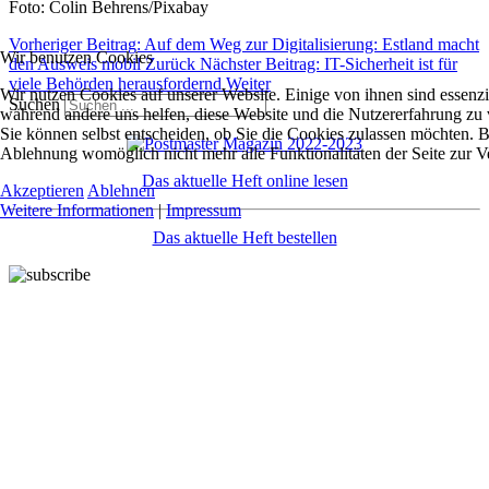
Foto: Colin Behrens/Pixabay
Vorheriger Beitrag: Auf dem Weg zur Digitalisierung: Estland macht
Wir benutzen Cookies
den Ausweis mobil
Zurück
Nächster Beitrag: IT-Sicherheit ist für
viele Behörden herausfordernd
Weiter
Wir nutzen Cookies auf unserer Website. Einige von ihnen sind essenzie
Suchen
während andere uns helfen, diese Website und die Nutzererfahrung zu 
Sie können selbst entscheiden, ob Sie die Cookies zulassen möchten. Bi
Ablehnung womöglich nicht mehr alle Funktionalitäten der Seite zur V
Das aktuelle Heft online lesen
Akzeptieren
Ablehnen
Weitere Informationen
|
Impressum
Das aktuelle Heft bestellen