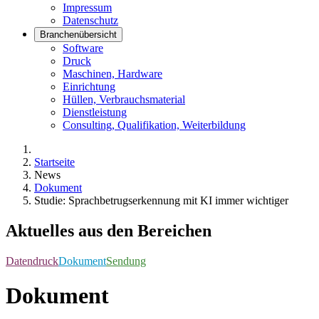
Impressum
Datenschutz
Branchenübersicht
Software
Druck
Maschinen, Hardware
Einrichtung
Hüllen, Verbrauchsmaterial
Dienstleistung
Consulting, Qualifikation, Weiterbildung
Startseite
News
Dokument
Studie: Sprachbetrugserkennung mit KI immer wichtiger
Aktuelles aus den Bereichen
Datendruck
Dokument
Sendung
Dokument