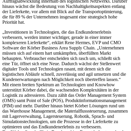
Auftragsabwicklung innerhalb des logistischen Netzwerks. Darüber
hinaus wächst die Bedeutung von Nachhaltigkeitsaspekten entlang
der Lieferkette, vor allem mit Blick auf die Transportoptimierung,
die für 89 % der Unternehmen insgesamt eine strategisch hohe
Priorität hat.
„Investitionen in Technologien, die das Endkundenerlebnis
verbessern, werden immer wichtiger, gerade in einer immer
komplexeren Lieferkette“, erklärt Rene Hermes, EVP und CMO
Software der Körber Business Area Supply Chain. „Unternehmen
müssen sich auf einem hart umkämpften, überfüllten Markt
behaupten. Verbraucher entscheiden sich rasch um, schließt sich
eine Tür, öffnet sich eine Neue. Dadurch wächst der Stellenwert
digitaler Tools und Technologien rasant, mit denen sich die
logistischen Abläufe schnell, zuverlässig und agil umsetzen und die
Kundenerwartungen nach Möglichkeit noch übertreffen lassen.“
Mit einem breiten Spektrum an Technologien und Knowhow
unterstützt Körber dabei, die wachsenden Komplexitäten in der
Logistik zu adressieren. Dazu zählt das Order Management System
(OMS) samt Point of Sale (POS), Produktinformationsmanagement
(PIM) und mehr. Darüber hinaus bietet Körber Lösungen rund um
das Warehouse Management, die Materialflusssteuerung, zusammen
mit Lagerverwaltung, Lagersteuerung, Robotik, Sprach- und
Simulationstechnologien, um die Prozesse in der Lieferkette zu
optimieren und das Endkundenerlebnis zu verbessern.