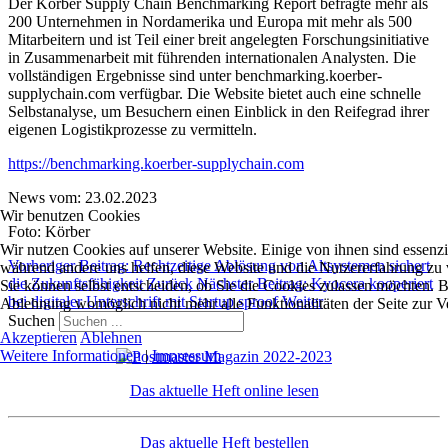
Der Körber Supply Chain Benchmarking Report befragte mehr als
200 Unternehmen in Nordamerika und Europa mit mehr als 500
Mitarbeitern und ist Teil einer breit angelegten Forschungsinitiative
in Zusammenarbeit mit führenden internationalen Analysten. Die
vollständigen Ergebnisse sind unter benchmarking.koerber-
supplychain.com verfügbar. Die Website bietet auch eine schnelle
Selbstanalyse, um Besuchern einen Einblick in den Reifegrad ihrer
eigenen Logistikprozesse zu vermitteln.
https://benchmarking.koerber-supplychain.com
News vom: 23.02.2023
Wir benutzen Cookies
Foto: Körber
Wir nutzen Cookies auf unserer Website. Einige von ihnen sind essenzie
Vorheriger Beitrag: Rechtzeitige Ablösung von Altsystemen sichert
während andere uns helfen, diese Website und die Nutzererfahrung zu 
die Zukunftsfähigkeit
Zurück
Nächster Beitrag: Kyocera kooperiert
Sie können selbst entscheiden, ob Sie die Cookies zulassen möchten. Bi
bei digitaler Unterschrift mit Startup sproof
Weiter
Ablehnung womöglich nicht mehr alle Funktionalitäten der Seite zur V
Suchen
Akzeptieren
Ablehnen
Weitere Informationen
|
Impressum
Das aktuelle Heft online lesen
Das aktuelle Heft bestellen