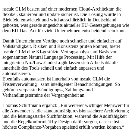
nscale CLM basiert auf einer modernen Cloud-Architektur, die
flexibel, skalierbar und update-sicher ist. Die Lösung wurde in
Bielefeld entwickelt und wird ausschließlich in Deutschland
gehostet, was gerade angesichts aktueller EU-Gesetzgebungen wie
dem EU Data Act für viele Unternehmen entscheidend sein kann.
Damit Unternehmen Verträge noch schneller und einfacher auf
Vollständigkeit, Risiken und Konsistenz prüfen können, bietet
nscale CLM eine KI-gestützte Vertragsanalyse auf Basis von
sogenanntem Natural Language Processing. Mit Hilfe der
integrierten No-/Low-Code-Logik lassen sich Arbeitsabläufe
innerhalb des Tools schnell und einfach anpassen und
automatisieren.
Ebenfalls automatisiert ist innerhalb von nscale CLM die
Fristenverwaltung - samt intelligenter Benachrichtigungen. So
gehören verpasste Kündigungs-, Zahlungs- und
Verhandlungstermine der Vergangenheit an.
Thomas Schiffmann ergänzt: „Ein weiterer wichtiger Mehrwert für
alle Anwender ist die standardmäßig revisionssichere Archivierung
und die leistungsstarke Suchfunktion, während die Auditfähigkeit
und die Regelkonformität by Design dafür sorgen, dass selbst
höchste Compliance-Vorgaben spielend erfüllt werden können.“