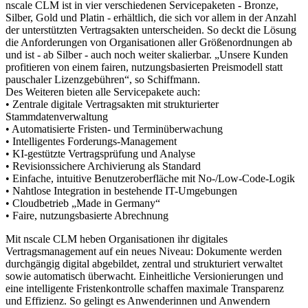
nscale CLM ist in vier verschiedenen Servicepaketen - Bronze,
Silber, Gold und Platin - erhältlich, die sich vor allem in der Anzahl
der unterstützten Vertragsakten unterscheiden. So deckt die Lösung
die Anforderungen von Organisationen aller Größenordnungen ab
und ist - ab Silber - auch noch weiter skalierbar. „Unsere Kunden
profitieren von einem fairen, nutzungsbasierten Preismodell statt
pauschaler Lizenzgebühren“, so Schiffmann.
Des Weiteren bieten alle Servicepakete auch:
• Zentrale digitale Vertragsakten mit strukturierter
Stammdatenverwaltung
• Automatisierte Fristen- und Terminüberwachung
• Intelligentes Forderungs-Management
• KI-gestützte Vertragsprüfung und Analyse
• Revisionssichere Archivierung als Standard
• Einfache, intuitive Benutzeroberfläche mit No-/Low-Code-Logik
• Nahtlose Integration in bestehende IT-Umgebungen
• Cloudbetrieb „Made in Germany“
• Faire, nutzungsbasierte Abrechnung
Mit nscale CLM heben Organisationen ihr digitales
Vertragsmanagement auf ein neues Niveau: Dokumente werden
durchgängig digital abgebildet, zentral und strukturiert verwaltet
sowie automatisch überwacht. Einheitliche Versionierungen und
eine intelligente Fristenkontrolle schaffen maximale Transparenz
und Effizienz. So gelingt es Anwenderinnen und Anwendern