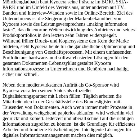
Mönchengladbach baut Kyocera seine Präsenz im BORUSSIA-
PARK und im Umfeld des Vereins aus, unter anderem auf TV-
Banden und Interview-Wänden sowie im Online-Bereich. Ziel des
Unternehmens ist die Steigerung der Markenbekanntheit von
Kyocera sowie des Leistungsversprechens „making information
faster“, das die enorme Weiterentwicklung des Anbieters und seines
Produktportfolios in den letzten zehn Jahren widerspiegelt.
Während früher Druck- und Kopiersysteme den Kern der Marke
bildeten, steht Kyocera heute für die ganzheitliche Optimierung und
Beschleunigung von Geschäftsprozessen. Mit einem umfassenden
Portfolio aus hardware- und softwarebasierten Lösungen für den
gesamten Dokumenten-Lebenszyklus gestaltet Kyocera
Informationsprozesse in Unternehmen und Behörden nachhaltig,
sicher und schnell.
Neben dem medienwirksamen Auftritt als Co-Sponsor wird
Kyocera vor allem seinen Status als offizieller
Digitalisierungspartner mit Leben füllen. Täglich arbeiten die
Mitarbeitenden in der Geschäftsstelle des Bundesligisten mit
Tausenden von Dokumenten. Auch wenn immer mehr Prozesse in
der Verwaltung weitgehend papierlos ablaufen, wird weiterhin viel
gedruckt und kopiert. Jederzeit und überall schnell auf die richtigen
Informationen zugreifen zu können, ist die Grundlage für effizientes
Arbeiten und fundierte Entscheidungen. Intelligente Lösungen für
digitales Informationsmanagement machen dies möglich.