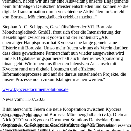
vermitteln, haben wir uns für eine Ausweitung unseres Engagements
beim fünfmaligen Deutschen Meister entschieden und können so die
digitale Transformation durch verschiedene Aktivitäten im Umfeld
von Borussia Mönchengladbach erlebbar machen.“
Stephan A. C. Schippers, Geschäftsführer der VfL Borussia
Mönchengladbach GmbH, freut sich über die Intensivierung der
Beziehungen zwischen Kyocera und der FohlenElf: „Als
ehemaliger Hauptsponsor hat Kyocera eine lange gemeinsame
Historie mit Borussia. Umso mehr freuen wir uns als Verein darüber,
dass diese gewachsene Partnerschaft nun wieder ausgeweitet wird
und als Digitalisierungspartnerschaft auch über reines Sponsoring
hinausgeht. Wir freuen uns über den intensiven Austausch mit
Kyocera rund um digitale Lösungen und effiziente
Informationsprozesse und auf die daraus entstehenden Projekte, die
unsere Prozesse noch zukunftsfähiger machen werden.“
www.kyoceradocumentsolutions.de
News vom: 11.07.2023
Bildunterschrift: Feiern die neue Kooperation zwischen Kyocera
Document Solutions und Borussia Mönchengladbach (v.l.): Dietmar
Wir benutzen Cookies
Nick (CEO von Kyocera Document Solutions Deutschland) und
Stephan A. C. Schippers, Geschäftsführer der VfL Borussia
Wir nutzen Cookies auf unserer Website. Einige von ihnen sind essenzie
Mönchengladbach GmbH.
während andere uns helfen, diese Website und die Nutzererfahrung zu 