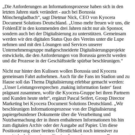
„Die Anforderungen an Informationsprozesse haben sich in den
letzten Jahren stark verändert - auch bei Borussia
Mönchengladbach“, sagt Dietmar Nick, CEO von Kyocera
Document Solutions Deutschland. „Umso mehr freuen wir uns, die
FohlenElf in den kommenden drei Jahren nicht nur als Sponsor,
sondern auch bei der Digitalisierung zu unterstützen. Gemeinsam
werden wir den digitalen Status Quo des Vereins unter die Lupe
nehmen und mit den Lösungen und Services unserer
Unternehmensgruppe maßgeschneiderte Digitalisierungsprojekte
entwickeln, die den Anforderungen von Borussia gerecht werden
und die Prozesse in der Geschäftsstelle spürbar beschleunigen.“
Nicht nur hinter den Kulissen wollen Borussia und Kyocera
gemeinsam Fahrt aufnehmen. Auch für die Fans im Stadion und zu
Hause soll das Thema Digitalisierung erlebbar gemacht werden:
„Unser Leistungsversprechen ‚making information faster‘ fasst
prägnant zusammen, wofür die Kyocera-Gruppe bei ihren Partnern
und Kunden heute steht“, ergänzt Pascal Seifert, Group Director
Marketing bei Kyocera Document Solutions Deutschland. „Wir
beschleunigen Informationsprozesse von der Digitalisierung
papiergebundener Dokumente über die Verarbeitung und
Nutzbarmachung der in ihnen enthaltenen Informationen bis hin
zum digitalen Archiv oder der Ausgabe auf Papier. Um diese
Positionierung einer breiten Öffentlichkeit noch intensiver zu