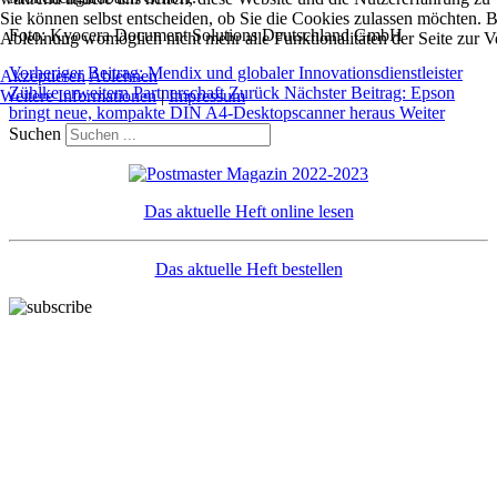
Sie können selbst entscheiden, ob Sie die Cookies zulassen möchten. Bi
Foto: Kyocera Document Solutions Deutschland GmbH
Ablehnung womöglich nicht mehr alle Funktionalitäten der Seite zur V
Vorheriger Beitrag: Mendix und globaler Innovationsdienstleister
Akzeptieren
Ablehnen
Zühlke erweitern Partnerschaft
Zurück
Nächster Beitrag: Epson
Weitere Informationen
|
Impressum
bringt neue, kompakte DIN A4-Desktopscanner heraus
Weiter
Suchen
Das aktuelle Heft online lesen
Das aktuelle Heft bestellen