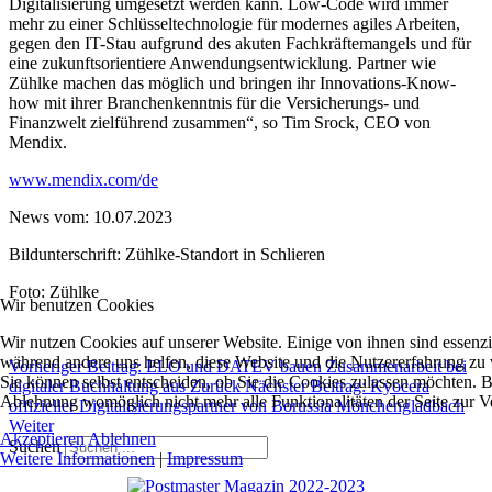
Digitalisierung umgesetzt werden kann. Low-Code wird immer
mehr zu einer Schlüsseltechnologie für modernes agiles Arbeiten,
gegen den IT-Stau aufgrund des akuten Fachkräftemangels und für
eine zukunftsorientiere Anwendungsentwicklung. Partner wie
Zühlke machen das möglich und bringen ihr Innovations-Know-
how mit ihrer Branchenkenntnis für die Versicherungs- und
Finanzwelt zielführend zusammen“, so Tim Srock, CEO von
Mendix.
www.mendix.com/de
News vom: 10.07.2023
Bildunterschrift: Zühlke-Standort in Schlieren
Foto: Zühlke
Wir benutzen Cookies
Wir nutzen Cookies auf unserer Website. Einige von ihnen sind essenzie
während andere uns helfen, diese Website und die Nutzererfahrung zu 
Vorheriger Beitrag: ELO und DATEV bauen Zusammenarbeit bei
Sie können selbst entscheiden, ob Sie die Cookies zulassen möchten. Bi
digitaler Buchhaltung aus
Zurück
Nächster Beitrag: Kyocera
Ablehnung womöglich nicht mehr alle Funktionalitäten der Seite zur V
offizieller Digitalisierungspartner von Borussia Mönchengladbach
Weiter
Akzeptieren
Ablehnen
Suchen
Weitere Informationen
|
Impressum