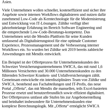
Asien.
Viele Unternehmen wollen schneller, kosteneffizient und sicher ihre
Angebote sowie internen Workflows digitalisieren und nutzen dafür
zunehmend Low-Code als Kerntechnologie für die Modernisierung
und Entwicklung von IT-Lösungen. Zühlke verfügt über
jahrzehntelange Erfahrung im Bereich Software Engineering und
die entsprechende Low-Code-Beratungs-kompetenz. Das
Unternehmen setzt die Mendix-Plattform für seine Kunden
umfassend als Digitalisierungstool für eine optimale Customer
Experience, Prozessmanagement und die Verbesserung interner
Workflows ein. So wurden bei Zühlke seit 2019 bereits zahlreiche
Anwendungen mit Mendix entwickelt.
Ein Beispiel ist der Offertprozess für Unternehmenskunden des
Schweizer Versicherungsunternehmens SWICA, das mit rund 1,6
Millionen Versicherten und 30.000 Unternehmenskunden zu den
führenden Schweizer Kranken- und Unfallversicherungen zählt.
Gemeinsam entwickelte ein interdisziplinäres Team von Zühlke und
SWICA, bestehend aus Fachabteilungen und IT-Profis, das neue
Portal „Offerta“, das mit Mendix die manuellen, teils Excel-basierten
Prozesse ersetzt und benutzerfreundlich sowie effizient digitalisiert.
Der Offertprozess umfasst alle Stufen bis zur Angebotserstellung
und beinhaltet insbesondere für Unternehmenskunden eine
komplexe Berechnungslogik. Mit „Offerta“ ermöglicht SWICA