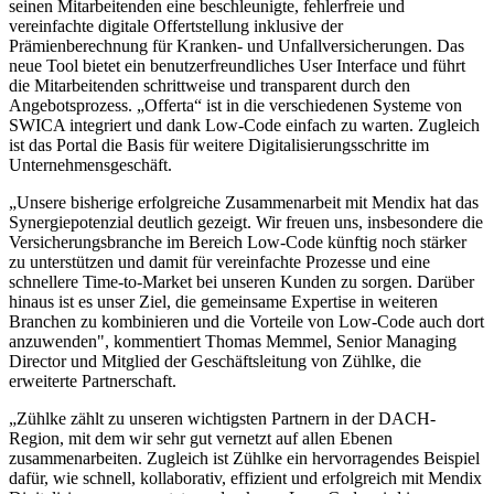
seinen Mitarbeitenden eine beschleunigte, fehlerfreie und
vereinfachte digitale Offertstellung inklusive der
Prämienberechnung für Kranken- und Unfallversicherungen. Das
neue Tool bietet ein benutzerfreundliches User Interface und führt
die Mitarbeitenden schrittweise und transparent durch den
Angebotsprozess. „Offerta“ ist in die verschiedenen Systeme von
SWICA integriert und dank Low-Code einfach zu warten. Zugleich
ist das Portal die Basis für weitere Digitalisierungsschritte im
Unternehmensgeschäft.
„Unsere bisherige erfolgreiche Zusammenarbeit mit Mendix hat das
Synergiepotenzial deutlich gezeigt. Wir freuen uns, insbesondere die
Versicherungsbranche im Bereich Low-Code künftig noch stärker
zu unterstützen und damit für vereinfachte Prozesse und eine
schnellere Time-to-Market bei unseren Kunden zu sorgen. Darüber
hinaus ist es unser Ziel, die gemeinsame Expertise in weiteren
Branchen zu kombinieren und die Vorteile von Low-Code auch dort
anzuwenden", kommentiert Thomas Memmel, Senior Managing
Director und Mitglied der Geschäftsleitung von Zühlke, die
erweiterte Partnerschaft.
„Zühlke zählt zu unseren wichtigsten Partnern in der DACH-
Region, mit dem wir sehr gut vernetzt auf allen Ebenen
zusammenarbeiten. Zugleich ist Zühlke ein hervorragendes Beispiel
dafür, wie schnell, kollaborativ, effizient und erfolgreich mit Mendix