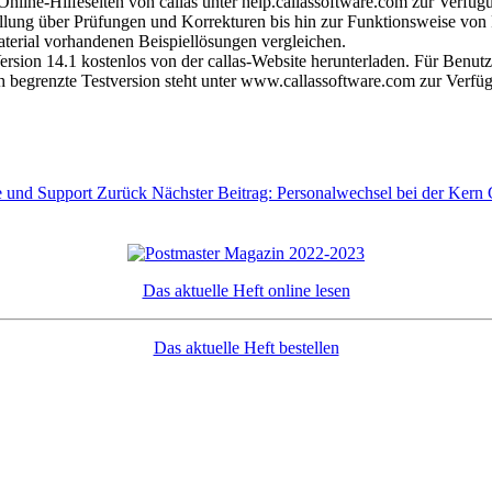
Online-Hilfeseiten von callas unter help.callassoftware.com zur Verfü
tellung über Prüfungen und Korrekturen bis hin zur Funktionsweise vo
terial vorhandenen Beispiellösungen vergleichen.
sion 14.1 kostenlos von der callas-Website herunterladen. Für Benutzer 
ch begrenzte Testversion steht unter www.callassoftware.com zur Verfü
e und Support
Zurück
Nächster Beitrag: Personalwechsel bei der Ker
Das aktuelle Heft online lesen
Das aktuelle Heft bestellen