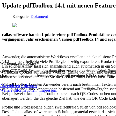
Update pdfToolbox 14.1 mit neuen Feature
Kategorie:
Dokument
callas software hat ein Update seiner pdfToolbox-Produktline ver
vergangenen Jahr erschienenen Version pdfToolbox 14 und ergänzt
Anwender, die automatisierte Workflows erstellen und aktualisierte 
14.1 nunmehr beliebig viele Profile gleichzeitig exportieren. Konkret
Wir benutzen Cookies
Ein solches Archiv lässt sich anschließend auch automatisch in ein So
dem GIT-Build-System, das dann über zuvor eingerichtete Workflows di
Wir nutzen Cookies auf unserer Website. Einige von ihnen sind essenzi
basierende Automatisierungsstandorte mit wenigen Klicks umstellen.
können selbst entscheiden, ob Sie die Cookies zulassen möchten. Bitte
Mit pdfToolbox konnten Anwender bereits nach bestimmten Texten in
Akzeptieren
Ablehnen
es nun, solche Link-Annotationen basierend auf Preflight-Ergebnissen
Weitere Informationen
|
Impressum
Beispielsweise konnte pdfToolbox bereits nach QR-Codes suchen und 
überlagert werden, die das gleiche Ziel hat, wie der im QR-Code kodi
Profile und Prozesspläne bilden zwei zentrale Säulen von pdfToolbox
Deshalb hat callas software neues Schulungsmaterial erstellt, das sic