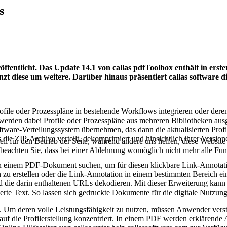
s
öffentlicht. Das Update 14.1 von callas pdfToolbox enthält in erst
 diese um weitere. Darüber hinaus präsentiert callas software di
Profile oder Prozesspläne in bestehende Workflows integrieren oder de
 werden dabei Profile oder Prozesspläne aus mehreren Bibliotheken ausg
ftware-Verteilungssystem übernehmen, das dann die aktualisierten Profile
e ZIP-Archive verteilt, dekomprimiert und hinsichtlich ihrer Versione
ell für den Betrieb der Seite, während andere uns helfen, diese Websit
 beachten Sie, dass bei einer Ablehnung womöglich nicht mehr alle Funk
 einem PDF-Dokument suchen, um für diesen klickbare Link-Annotatio
 zu erstellen oder die Link-Annotation in einem bestimmten Bereich ei
die darin enthaltenen URLs dekodieren. Mit dieser Erweiterung kann 
erte Text. So lassen sich gedruckte Dokumente für die digitale Nutzung
. Um deren volle Leistungsfähigkeit zu nutzen, müssen Anwender verste
h auf die Profilerstellung konzentriert. In einem PDF werden erklärende