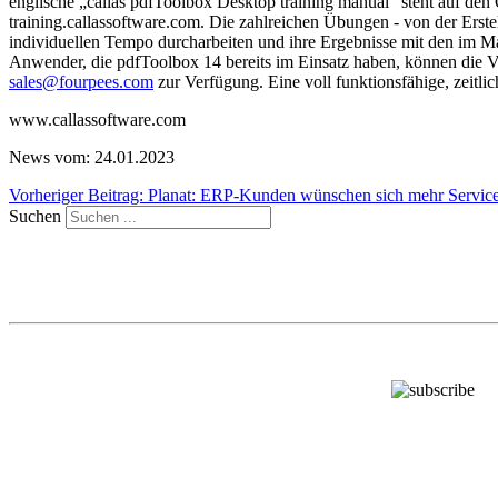
englische „callas pdfToolbox Desktop training manual“ steht auf den 
training.callassoftware.com. Die zahlreichen Übungen - von der Ers
individuellen Tempo durcharbeiten und ihre Ergebnisse mit den im Ma
Anwender, die pdfToolbox 14 bereits im Einsatz haben, können die Ver
sales@fourpees.com
zur Verfügung. Eine voll funktionsfähige, zeitli
www.callassoftware.com
News vom: 24.01.2023
Vorheriger Beitrag: Planat: ERP-Kunden wünschen sich mehr Servic
Suchen