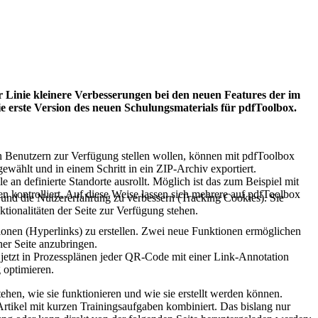
er Linie kleinere Verbesserungen bei den neuen Features der im
e erste Version des neuen Schulungsmaterials für pdfToolbox.
ren Benutzern zur Verfügung stellen wollen, können mit pdfToolbox
ewählt und in einem Schritt in ein ZIP-Archiv exportiert.
 an definierte Standorte ausrollt. Möglich ist das zum Beispiel mit
n kontrolliert. Auf diese Weise lassen sich mehrere auf pdfToolbox
e und die Nutzererfahrung zu verbessern (Tracking Cookies). Sie
tionalitäten der Seite zur Verfügung stehen.
nen (Hyperlinks) zu erstellen. Zwei neue Funktionen ermöglichen
ner Seite anzubringen.
jetzt in Prozessplänen jeder QR-Code mit einer Link-Annotation
 optimieren.
hen, wie sie funktionieren und wie sie erstellt werden können.
 Artikel mit kurzen Trainingsaufgaben kombiniert. Das bislang nur