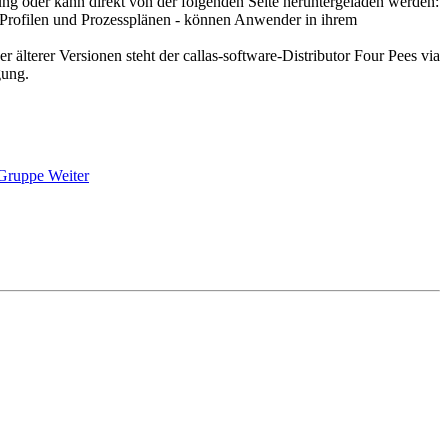
gung oder kann direkt von der folgenden Seite heruntergeladen werden:
n Profilen und Prozessplänen - können Anwender in ihrem
älterer Versionen steht der callas-software-Distributor Four Pees via
gung.
n Gruppe
Weiter