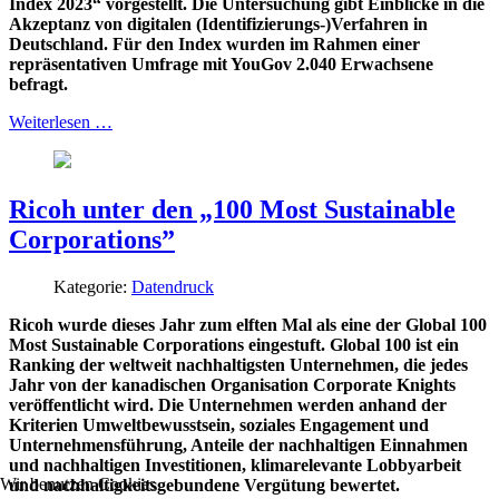
Index 2023“ vorgestellt. Die Untersuchung gibt Einblicke in die
Akzeptanz von digitalen (Identifizierungs-)Verfahren in
Deutschland. Für den Index wurden im Rahmen einer
repräsentativen Umfrage mit YouGov 2.040 Erwachsene
befragt.
Weiterlesen …
Ricoh unter den „100 Most Sustainable
Corporations”
Kategorie:
Datendruck
Ricoh wurde dieses Jahr zum elften Mal als eine der Global 100
Most Sustainable Corporations eingestuft. Global 100 ist ein
Ranking der weltweit nachhaltigsten Unternehmen, die jedes
Jahr von der kanadischen Organisation Corporate Knights
veröffentlicht wird. Die Unternehmen werden anhand der
Kriterien Umweltbewusstsein, soziales Engagement und
Unternehmensführung, Anteile der nachhaltigen Einnahmen
und nachhaltigen Investitionen, klimarelevante Lobbyarbeit
Wir benutzen Cookies
und nachhaltigkeitsgebundene Vergütung bewertet.