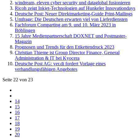
windream, eleven cyber security und dataglobal fusionieren
Ricoh zeigt Inkjet-Technologien auf Hunkeler Innovationdays
Deutsche Post: Neuer Direktmarketing-Guide Print-Mailings
Umfrage: Die Deutschen erwarten viel von Lieferdiensten
Fachforum Comparting am 9. und 10. März 2023 in
Böblingen
15 Jahre Medienpartnerschaft DOXNET und Postmaster-
Magazin
Prognosen und Trends für den Etikettendruck 2023
Christian Thieme ist Group Director Finance, General
Administration & IT bei Kyocera
Deutsche Post AG: ver.di fordert Vorlage eines
verhandlungsfähigen Angebotes
Seite 22 von 23
14
15
16
17
18
19
20