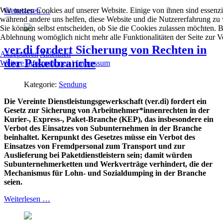
Wir nutzen Cookies auf unserer Website. Einige von ihnen sind essenzie
Weiterlesen …
während andere uns helfen, diese Website und die Nutzererfahrung zu 
Sie können selbst entscheiden, ob Sie die Cookies zulassen möchten. Bi
Ablehnung womöglich nicht mehr alle Funktionalitäten der Seite zur V
ver.di fordert Sicherung von Rechten in
Akzeptieren
Ablehnen
der Paketbranche
Weitere Informationen
|
Impressum
Kategorie:
Sendung
Die Vereinte Dienstleistungsgewerkschaft (ver.di) fordert ein
Gesetz zur Sicherung von Arbeitnehmer*innenrechten in der
Kurier-, Express-, Paket-Branche (KEP), das insbesondere ein
Verbot des Einsatzes von Subunternehmen in der Branche
beinhaltet. Kernpunkt des Gesetzes müsse ein Verbot des
Einsatzes von Fremdpersonal zum Transport und zur
Auslieferung bei Paketdienstleistern sein; damit würden
Subunternehmerketten und Werkverträge verhindert, die der
Mechanismus für Lohn- und Sozialdumping in der Branche
seien.
Weiterlesen …