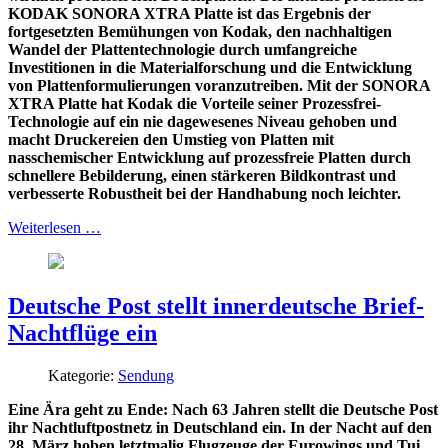
KODAK SONORA XTRA Platte ist das Ergebnis der
fortgesetzten Bemühungen von Kodak, den nachhaltigen
Wandel der Plattentechnologie durch umfangreiche
Investitionen in die Materialforschung und die Entwicklung
von Plattenformulierungen voranzutreiben. Mit der SONORA
XTRA Platte hat Kodak die Vorteile seiner Prozessfrei-
Technologie auf ein nie dagewesenes Niveau gehoben und
macht Druckereien den Umstieg von Platten mit
nasschemischer Entwicklung auf prozessfreie Platten durch
schnellere Bebilderung, einen stärkeren Bildkontrast und
verbesserte Robustheit bei der Handhabung noch leichter.
Weiterlesen …
Deutsche Post stellt innerdeutsche Brief-
Nachtflüge ein
Kategorie:
Sendung
Eine Ära geht zu Ende: Nach 63 Jahren stellt die Deutsche Post
ihr Nachtluftpostnetz in Deutschland ein. In der Nacht auf den
28. März hoben letztmalig Flugzeuge der Eurowings und Tui