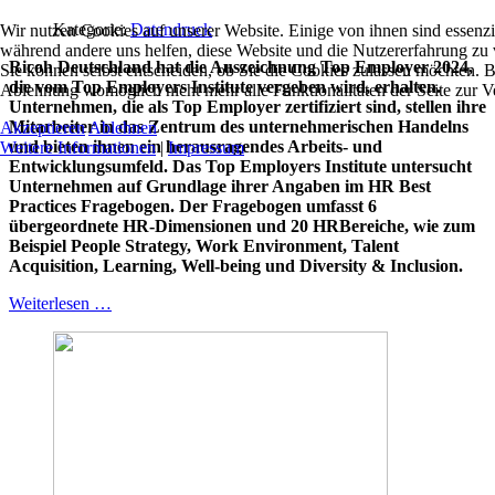
Kategorie:
Datendruck
Wir nutzen Cookies auf unserer Website. Einige von ihnen sind essenzie
während andere uns helfen, diese Website und die Nutzererfahrung zu 
Ricoh Deutschland hat die Auszeichnung Top Employer 2024,
Sie können selbst entscheiden, ob Sie die Cookies zulassen möchten. Bi
die vom Top Employers Institute vergeben wird, erhalten.
Ablehnung womöglich nicht mehr alle Funktionalitäten der Seite zur V
Unternehmen, die als Top Employer zertifiziert sind, stellen ihre
Mitarbeiter in das Zentrum des unternehmerischen Handelns
Akzeptieren
Ablehnen
und bieten ihnen ein herausragendes Arbeits- und
Weitere Informationen
|
Impressum
Entwicklungsumfeld. Das Top Employers Institute untersucht
Unternehmen auf Grundlage ihrer Angaben im HR Best
Practices Fragebogen. Der Fragebogen umfasst 6
übergeordnete HR-Dimensionen und 20 HRBereiche, wie zum
Beispiel People Strategy, Work Environment, Talent
Acquisition, Learning, Well-being und Diversity & Inclusion.
Weiterlesen …