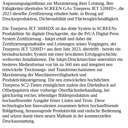
Anpassungsalgorithmus zur Maximierung ihrer Leistung. Ihre
Fähigkeiten übertrafen SCREEN GAs Truepress JET 520HD+, die
2023 dieselbe Zertifizierung erhalten hatte, in Bezug auf
Druckreproduktion, Dichtestabilität und Flächengleichmäßigkeit.
Die Truepress JET 560HDX ist das dritte System in SCREENs
Produktlinie für digitale Druckgeräte, das die PrUA Digital Press
System Zertifizierung - Inkjet erhält und dabei die
Zertifizierungsmaßstäbe und Leistungen seines Vorgängers, der
Truepress JET 520HD+ aus dem Jahr 2023, übertrifft - bereits ein
beeindruckendes System mit einer bewährten Erfolgsgeschichte
weltweiter Installationen. Die Inkjet-Druckmaschine unterstützt ein
breiteres Medienformat von bis zu 560 mm und integriert neu
entwickelte Trocknungs- und Transfermechanismen zur
Maximierung der Maschinenverfügbarkeit und
Produktivitätssteigerung. Die neu entwickelten hochdichten
Truepress SC2-Tinten ermöglichen zudem den Direktdruck auf
Offsetpapieren ohne vorherige Oberflächenbehandlung, bei
gleichzeitig reicher, lebendiger Bildreproduktion und
hochauflösender Ausgabe feiner Linien und Texte. Diese
technologischen Innovationen zusammen liefern hochauflösende
Bildgebung, herausragende Produktivität und einfache Bedienung
und setzen damit einen neuen Maßstab in der kommerziellen
Druckausstattung.