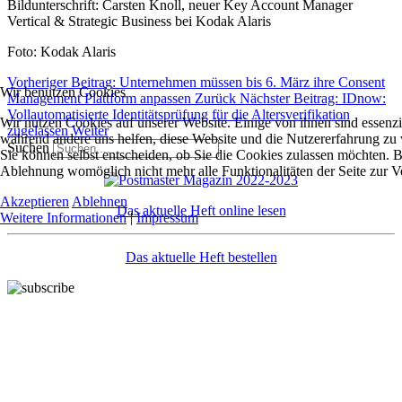
Bildunterschrift: Carsten Knoll, neuer Key Account Manager
Vertical & Strategic Business bei Kodak Alaris
Foto: Kodak Alaris
Vorheriger Beitrag: Unternehmen müssen bis 6. März ihre Consent
Wir benutzen Cookies
Management Plattform anpassen
Zurück
Nächster Beitrag: IDnow:
Vollautomatisierte Identitätsprüfung für die Altersverifikation
Wir nutzen Cookies auf unserer Website. Einige von ihnen sind essenzie
zugelassen
Weiter
während andere uns helfen, diese Website und die Nutzererfahrung zu 
Suchen
Sie können selbst entscheiden, ob Sie die Cookies zulassen möchten. Bi
Ablehnung womöglich nicht mehr alle Funktionalitäten der Seite zur V
Akzeptieren
Ablehnen
Das aktuelle Heft online lesen
Weitere Informationen
|
Impressum
Das aktuelle Heft bestellen