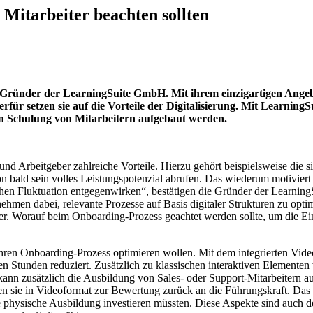
Mitarbeiter beachten sollten
 Gründer der LearningSuite GmbH. Mit ihrem einzigartigen Angebot
ür setzen sie auf die Vorteile der Digitalisierung. Mit LearningSu
en Schulung von Mitarbeitern aufgebaut werden.
d Arbeitgeber zahlreiche Vorteile. Hierzu gehört beispielsweise die sig
hon bald sein volles Leistungspotenzial abrufen. Das wiederum motiviert
n Fluktuation entgegenwirken“, bestätigen die Gründer der Learning
nehmen dabei, relevante Prozesse auf Basis digitaler Strukturen zu optim
eber. Worauf beim Onboarding-Prozess geachtet werden sollte, um die Ei
ihren Onboarding-Prozess optimieren wollen. Mit dem integrierten Vid
n Stunden reduziert. Zusätzlich zu klassischen interaktiven Elemente
n zusätzlich die Ausbildung von Sales- oder Support-Mitarbeitern auf
n sie in Videoformat zur Bewertung zurück an die Führungskraft. Das r
die physische Ausbildung investieren müssten. Diese Aspekte sind auc