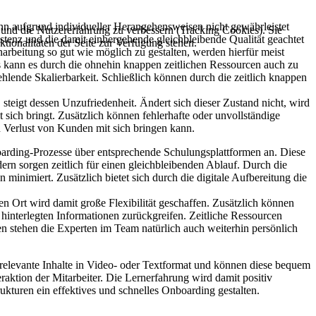
nn aufgrund individueller Herangehensweisen nicht gewährleistet
e und die Nutzererfahrung zu verbessern (Tracking Cookies). Sie
sistenz und die damit einhergehende gleichbleibende Qualität geachtet
tionalitäten der Seite zur Verfügung stehen.
narbeitung so gut wie möglich zu gestalten, werden hierfür meist
its kann es durch die ohnehin knappen zeitlichen Ressourcen auch zu
lende Skalierbarkeit. Schließlich können durch die zeitlich knappen
steigt dessen Unzufriedenheit. Ändert sich dieser Zustand nicht, wird
ich bringt. Zusätzlich können fehlerhafte oder unvollständige
 Verlust von Kunden mit sich bringen kann.
boarding-Prozesse über entsprechende Schulungsplattformen an. Diese
dern sorgen zeitlich für einen gleichbleibenden Ablauf. Durch die
 minimiert. Zusätzlich bietet sich durch die digitale Aufbereitung die
en Ort wird damit große Flexibilität geschaffen. Zusätzlich können
t hinterlegten Informationen zurückgreifen. Zeitliche Ressourcen
en stehen die Experten im Team natürlich auch weiterhin persönlich
 relevante Inhalte in Video- oder Textformat und können diese bequem
eraktion der Mitarbeiter. Die Lernerfahrung wird damit positiv
kturen ein effektives und schnelles Onboarding gestalten.