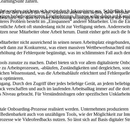
LearningSuite zählen.
t werden, zeichnen sich meist durch Inkonsistenz aus. Schließlich ka
ell für den Betrieb der Seite, während andere uns helfen, diese Websit
ür einen bedarfsoptimierten Eingliederungs-Prozess sollte daher auf Kon
 beachten Sie, dass bei einer Ablehnung womöglich nicht mehr alle Funk
eiteres Problem besteht im „Einspannen“ anderer Mitarbeiter. Um die Ei
gentliche Arbeit oft stundenlang nicht zur Verfügung stehen. Andererse
en neue Mitarbeiter ohne Arbeit herum. Damit einher geht auch die feh
itarbeiter nicht ausreichend in seinen neuen Arbeitsplatz eingebunden, 
lt dann zur Konkurrenz, was einen massiven Wettbewerbsnachteil mit s
rhöhung der Fehlerquote begünstigt, was im schlimmsten Fall auch den
Tools zunutze zu machen. Dabei bieten sich vor allem digitalisierte On
te zu Arbeitsprozessen, -abläufen, Zuständigkeiten und dergleichen, son
chen Wissensstand, was die Arbeitsabläufe erleichtert und Fehlerquellen
zu optimieren.
ugang. Durch den Zugriff über jedes beliebige Gerät, an jedem beliebig
druck verschaffen und auch im laufenden Arbeitsalltag immer auf die dor
s Niveau gebracht. Für Verständnisfragen oder spezifischen Unklarheit
gitale Onboarding-Prozesse realisiert werden. Unternehmen produzieren
en Bedienbarkeit auch von unzähligen Tools, wie der Möglichkeit zur Int
esse wie Videofeedbacks nutzen. So lässt sich auf Basis digitaler Stru