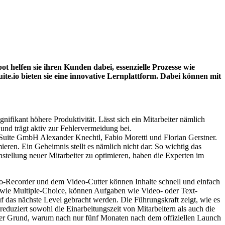
 helfen sie ihren Kunden dabei, essenzielle Prozesse wie
ite.io bieten sie eine innovative Lernplattform. Dabei können mit
nifikant höhere Produktivität. Lässt sich ein Mitarbeiter nämlich
 und trägt aktiv zur Fehlervermeidung bei.
Suite GmbH Alexander Knechtl, Fabio Moretti und Florian Gerstner.
ieren. Ein Geheimnis stellt es nämlich nicht dar: So wichtig das
nstellung neuer Mitarbeiter zu optimieren, haben die Experten im
eo-Recorder und dem Video-Cutter können Inhalte schnell und einfach
n wie Multiple-Choice, können Aufgaben wie Video- oder Text-
 das nächste Level gebracht werden. Die Führungskraft zeigt, wie es
eduziert sowohl die Einarbeitungszeit von Mitarbeitern als auch die
h der Grund, warum nach nur fünf Monaten nach dem offiziellen Launch