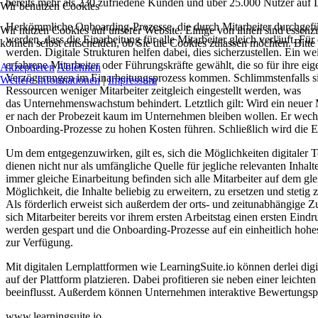
bereits mehr als 230 zufriedene Kunden und über 25.000 Nutzer auf 
Wir benutzen Cookies
Herkömmliche Onboarding-Prozesse, die durch Mitarbeiter durchgeführ
Wir nutzen Cookies auf unserer Website. Einige von ihnen sind essenzi
werden, dass die Einarbeitung für alle Mitarbeiter gleich verläuft. F
können selbst entscheiden, ob Sie die Cookies zulassen möchten. Bitte
werden. Digitale Strukturen helfen dabei, dies sicherzustellen. Ein w
erfahrene Mitarbeiter oder Führungskräfte gewählt, die so für ihre ei
Akzeptieren
Ablehnen
Verzögerungen im Einarbeitungsprozess kommen. Schlimmstenfalls sitz
Weitere Informationen
|
Impressum
Ressourcen weniger Mitarbeiter zeitgleich eingestellt werden, was
das Unternehmenswachstum behindert. Letztlich gilt: Wird ein neuer M
er nach der Probezeit kaum im Unternehmen bleiben wollen. Er wechse
Onboarding-Prozesse zu hohen Kosten führen. Schließlich wird die E
Um dem entgegenzuwirken, gilt es, sich die Möglichkeiten digitaler 
dienen nicht nur als umfängliche Quelle für jegliche relevanten Inhal
immer gleiche Einarbeitung befinden sich alle Mitarbeiter auf dem glei
Möglichkeit, die Inhalte beliebig zu erweitern, zu ersetzen und stetig 
Als förderlich erweist sich außerdem der orts- und zeitunabhängige Z
sich Mitarbeiter bereits vor ihrem ersten Arbeitstag einen ersten Ein
werden gespart und die Onboarding-Prozesse auf ein einheitlich hohe
zur Verfügung.
Mit digitalen Lernplattformen wie LearningSuite.io können derlei di
auf der Plattform platzieren. Dabei profitieren sie neben einer leicht
beeinflusst. Außerdem können Unternehmen interaktive Bewertungsproz
www.learningsuite.io