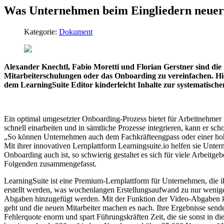
Was Unternehmen beim Eingliedern neuer 
Kategorie:
Dokument
Alexander Knechtl, Fabio Moretti und Florian Gerstner sind die
Mitarbeiterschulungen oder das Onboarding zu vereinfachen. Hierf
dem LearningSuite Editor kinderleicht Inhalte zur systematisch
Ein optimal umgesetzter Onboarding-Prozess bietet für Arbeitnehmer un
schnell einarbeiten und in sämtliche Prozesse integrieren, kann er sc
„So können Unternehmen auch dem Fachkräfteengpass oder einer hohe
Mit ihrer innovativen Lernplattform Learningsuite.io helfen sie Unter
Onboarding auch ist, so schwierig gestaltet es sich für viele Arbeitg
Folgenden zusammengefasst.
LearningSuite ist eine Premium-Lernplattform für Unternehmen, die 
erstellt werden, was wochenlangen Erstellungsaufwand zu nur wenige
Abgaben hinzugefügt werden. Mit der Funktion der Video-Abgaben kan
geht und die neuen Mitarbeiter machen es nach. Ihre Ergebnisse sende
Fehlerquote enorm und spart Führungskräften Zeit, die sie sonst in 