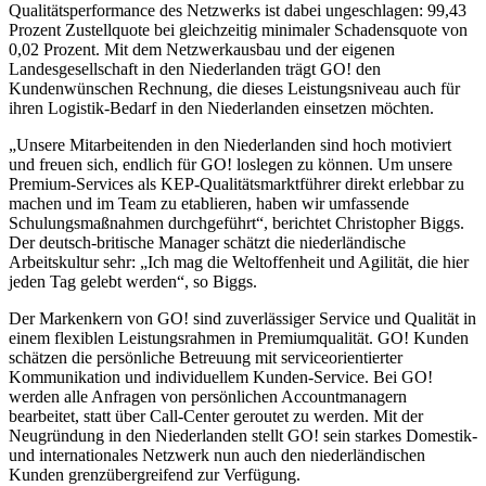
Qualitätsperformance des Netzwerks ist dabei ungeschlagen: 99,43
Prozent Zustellquote bei gleichzeitig minimaler Schadensquote von
0,02 Prozent. Mit dem Netzwerkausbau und der eigenen
Landesgesellschaft in den Niederlanden trägt GO! den
Kundenwünschen Rechnung, die dieses Leistungsniveau auch für
ihren Logistik-Bedarf in den Niederlanden einsetzen möchten.
„Unsere Mitarbeitenden in den Niederlanden sind hoch motiviert
und freuen sich, endlich für GO! loslegen zu können. Um unsere
Premium-Services als KEP-Qualitätsmarktführer direkt erlebbar zu
machen und im Team zu etablieren, haben wir umfassende
Schulungsmaßnahmen durchgeführt“, berichtet Christopher Biggs.
Der deutsch-britische Manager schätzt die niederländische
Arbeitskultur sehr: „Ich mag die Weltoffenheit und Agilität, die hier
jeden Tag gelebt werden“, so Biggs.
Der Markenkern von GO! sind zuverlässiger Service und Qualität in
einem flexiblen Leistungsrahmen in Premiumqualität. GO! Kunden
schätzen die persönliche Betreuung mit serviceorientierter
Kommunikation und individuellem Kunden-Service. Bei GO!
werden alle Anfragen von persönlichen Accountmanagern
bearbeitet, statt über Call-Center geroutet zu werden. Mit der
Neugründung in den Niederlanden stellt GO! sein starkes Domestik-
und internationales Netzwerk nun auch den niederländischen
Kunden grenzübergreifend zur Verfügung.