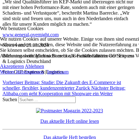
„Wir sind Qualitätsführer im KEP-Markt und überzeugen nicht nur
mit einer hohen Performance-Rate, sondern auch mit einer geringen
Schadens- und Verlustquote“, beschreibt Martina Baerecke. „Wir
sind stolz und freuen uns, nun auch in den Niederlanden einfach
alles für unsere Kunden möglich zu machen.“
Wir benutzen Cookies
www.general-overnight.com
Wir nutzen Cookies auf unserer Website. Einige von ihnen sind essenzie
während andere uns helfen, diese Website und die Nutzererfahrung zu 
News vom: 25.03.2024
Sie können selbst entscheiden, ob Sie die Cookies zulassen möchten. Bi
Ablehnung womöglich nicht mehr alle Funktionalitäten der Seite zur V
Bildunterschrift: Martina Baerecke, Geschäftsführerin GO! Express
& Logistics Deutschland
Akzeptieren
Ablehnen
Weitere Informationen
|
Impressum
Foto: GO! Express & Logistics
Vorheriger Beitrag: Studie: Die Zukunft des E-Commerce ist
schneller, flexibler, kundenzentrierter
Zurück
Nächster Beitrag:
Alibaba.com geht Kooperation mit Shopware ein
Weiter
Suchen
Das aktuelle Heft online lesen
Das aktuelle Heft bestellen