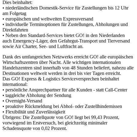
Dies beinhaltet:
• niederländischen Domestik-Service für Zustellungen bis 12 Uhr
am Folgetag
• europäischen und weltweiten Expressversand
• individuelle Terminoptionen für Zustellungen, Abholungen und
Direktfahrten
• Neben den Standard-Services bietet GO! in den Niederlanden
auch Emergency-Läger, den Gefahrgut-Transport und Tierversand
sowie Air Charter, See- und Luftfracht an.
Dank des umfangreichen Netzwerks erreicht GO! alle europäischen
Wirtschaftszentren über Nacht. Alle wichtigen internationalen
Handelszentren sind innerhalb von 48 Stunden beliefert, nahezu alle
Destinationen weltweit werden in drei bis vier Tagen erreicht.
Das GO! Express & Logistics Serviceversprechen beinhaltet
international:
• persönliche Ansprechpartner für alle Kunden - statt Call-Center
• taggleiche Abholung der Sendung
• Overnight-Versand
• proaktive Rückmeldung bei Abhol- oder Zustellhindernissen
• Flexibilität und Zuverlässigkeit
Übrigens: Die Zustellquote von GO! liegt bei 99,43 Prozent,
vorwiegend im Erstversuch, bei gleichzeitig minimaler
Schadensquote von 0,02 Prozent.