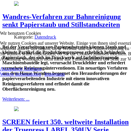
Wandres-Verfahren zur Bahnreinigung
senkt Papierstaub und Stillstandszeiten
Wir benutzen Cookies
Kategorie:
Datendruck
Wir nutzen Cookies auf unserer Website. Einige von ihnen sind essenzie
Bei der Verarbeitung von Papiersubstraten können Staub und
während andere uns helfen, diese Website und die Nutzererfahrung zu 
kleinste Partikel die Produktionsprozesse erheblich behindern.
Sie können selbst entscheiden, ob Sie die Cookies zulassen möchten. Bi
Papierstaub, der sich im Druckwerk auf farbübertragende
Ablehnung womöglich nicht mehr alle Funktionalitäten der Seite zur V
Maschinenbauteile legt, verursacht Druckfehler und erfordert
vermehrte Reinigungsinterventionen. Ein neuartiges Verfahren
Akzeptieren
Ablehnen
aus dem Hause Wandres begegnet den Herausforderungen der
Weitere Informationen
|
Impressum
papierverarbeitenden Industrie mit einem innovativen
Reinigungsverfahren und erfindet damit die
Oberflächenreinigung neu.
Weiterlesen: ...
SCREEN feiert 350. weltweite Installation
der Truepress LABEL 350UV Serie