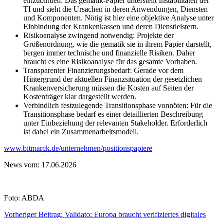
einzubinden: Das gematik-Papier unterstellt Instabilitäten der
TI und sieht die Ursachen in deren Anwendungen, Diensten
und Komponenten. Nötig ist hier eine objektive Analyse unter
Einbindung der Krankenkassen und deren Dienstleistern.
Risikoanalyse zwingend notwendig: Projekte der
Größenordnung, wie die gematik sie in ihrem Papier darstellt,
bergen immer technische und finanzielle Risiken. Daher
braucht es eine Risikoanalyse für das gesamte Vorhaben.
Transparenter Finanzierungsbedarf: Gerade vor dem
Hintergrund der aktuellen Finanzsituation der gesetzlichen
Krankenversicherung müssen die Kosten auf Seiten der
Kostenträger klar dargestellt werden.
Verbindlich festzulegende Transitionsphase vonnöten: Für die
Transitionsphase bedarf es einer detaillierten Beschreibung
unter Einbeziehung der relevanten Stakeholder. Erforderlich
ist dabei ein Zusammenarbeitsmodell.
www.bitmarck.de/unternehmen/positionspapiere
News vom: 17.06.2026
Foto: ABDA
Vorheriger Beitrag: Validato: Europa braucht verifiziertes digitales