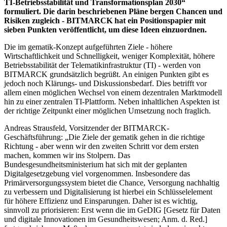
TI-Betriebsstabilität und Transformationsplan 2030“
formuliert. Die darin beschriebenen Pläne bergen Chancen und
Risiken zugleich - BITMARCK hat ein Positionspapier mit
sieben Punkten veröffentlicht, um diese Ideen einzuordnen.
Die im gematik-Konzept aufgeführten Ziele - höhere
Wirtschaftlichkeit und Schnelligkeit, weniger Komplexität, höhere
Betriebsstabilität der Telematikinfrastruktur (TI) - werden von
BITMARCK grundsätzlich begrüßt. An einigen Punkten gibt es
jedoch noch Klärungs- und Diskussionsbedarf. Dies betrifft vor
allem einen möglichen Wechsel von einem dezentralen Marktmodell
hin zu einer zentralen TI-Plattform. Neben inhaltlichen Aspekten ist
der richtige Zeitpunkt einer möglichen Umsetzung noch fraglich.
Andreas Strausfeld, Vorsitzender der BITMARCK-
Geschäftsführung: „Die Ziele der gematik gehen in die richtige
Richtung - aber wenn wir den zweiten Schritt vor dem ersten
machen, kommen wir ins Stolpern. Das
Bundesgesundheitsministerium hat sich mit der geplanten
Digitalgesetzgebung viel vorgenommen. Insbesondere das
Primärversorgungssystem bietet die Chance, Versorgung nachhaltig
zu verbessern und Digitalisierung ist hierbei ein Schlüsselelement
für höhere Effizienz und Einsparungen. Daher ist es wichtig,
sinnvoll zu priorisieren: Erst wenn die im GeDIG [Gesetz für Daten
und digitale Innovationen im Gesundheitswesen; Anm. d. Red.]