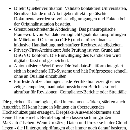
Direkt-Quellenverifikation: Validato kontaktiert Universitäten,
Berufsverbände und Arbeitgeber direkt - gefälschte
Dokumente werden so vollständig umgangen und Fakten bei
der Originalinstitution bestätigt.
Grenzüberschreitende Abdeckung: Das paneuropäische
Framework von Validato ermöglicht Qualifikationsprüfungen
in Mittel- und Osteuropa (CEE) und darüber hinaus -
inklusive Handhabung mehrstufiger Rechtszuständigkeiten.
Privacy-First-Architektur: Jede Prüfung ist von Grund auf
DSGVO-konform. Die Einwilligung des Kandidaten wird
digital erfasst und gespeichert.
Automatisierte Workflows: Die Validato-Plattform integriert
sich in bestehende HR-Systeme und hält Prüfprozesse schnell,
ohne an Qualität einzubüßen.
Prüffeste Aufzeichnungen: Jede Verifikation erzeugt einen
zeitgestempelten, manipulationssicheren Bericht - sofort
abrufbar für Revisionen, Compliance-Berichte oder Streitfälle.
Die gleichen Technologien, die Unternehmen stärken, stärken auch
Angreifer. KI kann heute in Minuten ein überzeugendes
Hochschulzeugnis erzeugen. Deepfake-Ausweisdokumente sind
keine Theorie mehr. Berufsbiografien lassen sich im großen
Maßstab fälschen. Wenn Umsätze, Daten und Prozesse in der Cloud
liegen - die Hintergrundprüfungen aber immer noch darauf basieren,