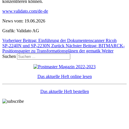
konzentrieren können.
www.validato.com/de-de
News vom: 19.06.2026
Grafik: Validato AG
Vorheriger Beitrag: Einführung der Dokumentenscanner Ricoh
SP‑2240N und SP‑2230N
Zurück
Nächster Beitrag: BITMARCK-
Positionspapier zu Transformationsplänen der gematik
Weiter
Suchen
Das aktuelle Heft online lesen
Das aktuelle Heft bestellen