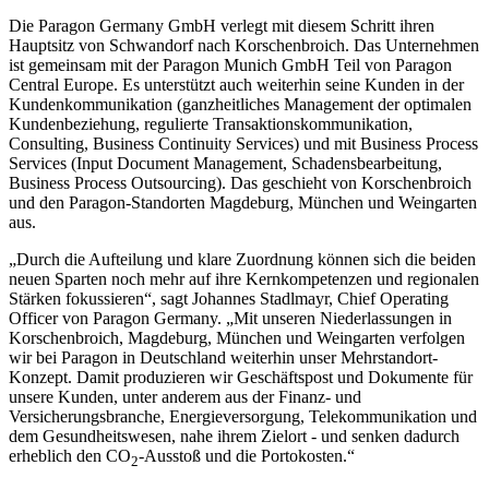
Die Paragon Germany GmbH verlegt mit diesem Schritt ihren
Hauptsitz von Schwandorf nach Korschenbroich. Das Unternehmen
ist gemeinsam mit der Paragon Munich GmbH Teil von Paragon
Central Europe. Es unterstützt auch weiterhin seine Kunden in der
Kundenkommunikation (ganzheitliches Management der optimalen
Kundenbeziehung, regulierte Transaktionskommunikation,
Consulting, Business Continuity Services) und mit Business Process
Services (Input Document Management, Schadensbearbeitung,
Business Process Outsourcing). Das geschieht von Korschenbroich
und den Paragon-Standorten Magdeburg, München und Weingarten
aus.
„Durch die Aufteilung und klare Zuordnung können sich die beiden
neuen Sparten noch mehr auf ihre Kernkompetenzen und regionalen
Stärken fokussieren“, sagt Johannes Stadlmayr, Chief Operating
Officer von Paragon Germany. „Mit unseren Niederlassungen in
Korschenbroich, Magdeburg, München und Weingarten verfolgen
wir bei Paragon in Deutschland weiterhin unser Mehrstandort-
Konzept. Damit produzieren wir Geschäftspost und Dokumente für
unsere Kunden, unter anderem aus der Finanz- und
Versicherungsbranche, Energieversorgung, Telekommunikation und
dem Gesundheitswesen, nahe ihrem Zielort - und senken dadurch
erheblich den CO
-Ausstoß und die Portokosten.“
2