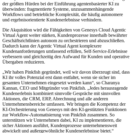
der größten Hürden bei der Einführung agentenbasierter KI zu
überwinden: fragmentierte Systeme, unzusammenhängende
Workflows und betriebliche Komplexität, die häufig autonomere
und ergebnisorientierte Kundenerlebnisse verhindern.
Die Akquisition wird die Fähigkeiten von Genesys Cloud Agentic
Virtual Agent weiter stärken, Kundenprozesse innerhalb bewährter
Geschäftsrichtlinien autonom zu orchestrieren und abzuschließen.
Dadurch kann der Agentic Virtual Agent komplexere
Kundenanforderungen umfassend erfüllen, Self-Service-Erlebnisse
verbessern und gleichzeitig den Aufwand für Kunden und operative
Übergaben reduzieren.
„Wir haben Pinkfish gegründet, weil wir davon überzeugt sind, dass
KI ihr volles Potenzial erst dann entfaltet, wenn sie sicher im
gesamten Unternehmen eingesetzt werden kann“, so Charanya
Kannan, CEO und Mitgründer von Pinkfish. „Jedes herausragende
Kundenerlebnis kombiniert sinnvolle Gespräche mit sinnvollen
Aktionen, die CRM, ERP, Abrechnung und alle anderen
Unternehmensbereiche umfassen. Wir bringen die Kompetenz der
KI-Orchestrierung von Genesys mit den KI-gestützten Funktionen
zur Workflow-Automatisierung von Pinkfish zusammen. So
unterstützen wir Unternehmen dabei, KI zu implementieren, die
sicher Aktionen ausführt, Kundenprozesse unternehmensweit
abwickelt und außergewöhnliche Kundenerlebnisse bietet.“