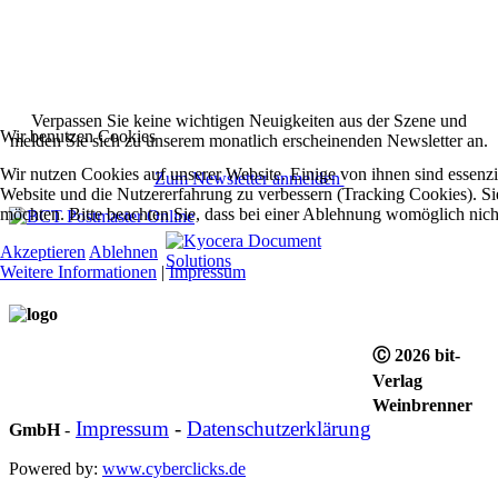
Verpassen Sie keine wichtigen Neuigkeiten aus der Szene und
Wir benutzen Cookies
melden Sie sich zu unserem monatlich erscheinenden Newsletter an.
Wir nutzen Cookies auf unserer Website. Einige von ihnen sind essenzie
Zum Newsletter anmelden
Website und die Nutzererfahrung zu verbessern (Tracking Cookies). Sie
möchten. Bitte beachten Sie, dass bei einer Ablehnung womöglich nicht
Akzeptieren
Ablehnen
Weitere Informationen
|
Impressum
Ⓒ 2026 bit-
Verlag
Weinbrenner
Impressum
-
Datenschutzerklärung
GmbH
-
Powered by:
www.cyberclicks.de