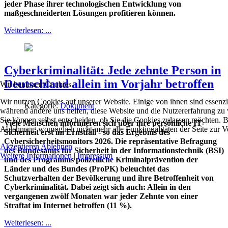
jeder Phase ihrer technologischen Entwicklung von
maßgeschneiderten Lösungen profitieren können.
Weiterlesen: ...
Cyberkriminalität: Jede zehnte Person in
Deutschland allein im Vorjahr betroffen
Wir benutzen Cookies
Wir nutzen Cookies auf unserer Website. Einige von ihnen sind essenzie
Kategorie:
Dokument
während andere uns helfen, diese Website und die Nutzererfahrung zu 
Sie können selbst entscheiden, ob Sie die Cookies zulassen möchten. Bi
Viele Menschen informieren sich über ihre persönliche IT-
Ablehnung womöglich nicht mehr alle Funktionalitäten der Seite zur V
Sicherheit erst im Ernstfall - so das Ergebnis des
Cybersicherheitsmonitors 2026. Die repräsentative Befragung
Akzeptieren
Ablehnen
des Bundesamts für Sicherheit in der Informationstechnik (BSI)
Weitere Informationen
|
Impressum
und des Programms polizeiliche Kriminalprävention der
Länder und des Bundes (ProPK) beleuchtet das
Schutzverhalten der Bevölkerung und ihre Betroffenheit von
Cyberkriminalität. Dabei zeigt sich auch: Allein in den
vergangenen zwölf Monaten war jeder Zehnte von einer
Straftat im Internet betroffen (11 %).
Weiterlesen: ...